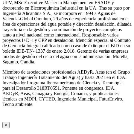
UPV, MSc Executive Master in Management en ESADE y
doctorando en Electroquímica Industrial en la UA. Tras su paso por
Ingeniería Alicantina S.A., se incorpora en 1994 a Aguas de
Valencia-Global Omnium, 29 años de experiencia profesional en el
área de operaciones del agua potable y dirección desalación, dilatada
trayectoria en la gestión y coordinación de proyectos complejos
tanto a nivel nacional como internacional. Responsable varios
proyectos I+D+i y CPP en desalación. Mención especial al Contrato
de Gerencia Integral calificado como caso de éxito por el BID en su
boletín IDB-TN- 1337 de enero 2.018. Gerente de varias empresas
mixtas de gestión del ciclo del agua con la administración: Morella,
Sagunto, Gandía.
Miembro de asociaciones profesionales AEDyR, Aeas (en el Grupo
Trabajo Ingeniería Tratamiento del Agua) y hasta 2021 en el IDA.
Investigador Programa Iberoamericano de Ciencia y Tecnología
para el Desarrollo 318RT0551. Ponente en congresos, IDA,
AEDyR, Aeas, Canagua y Energía, Conama, y publicaciones
técnicas en MDPI, CYTED, Ingeniería Municipal, FuturEnviro,
Tecno ambiente.
×