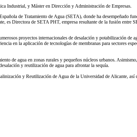
ca Industrial, y Máster en Dirección y Administración de Empresas.
ad Española de Tratamiento de Agua (SETA), donde ha desempeñado func
mente, es Directora de SETA PHT, empresa resultante de la fusión e
 numerosos
proyectos internacionales de desalación y potabilización de a
iencia en la aplicación de tecnologías de
membranas para sectores espec
amiento de agua
en zonas rurales y pequeños núcleos urbanos. Asimismo,
desalación y reutilización de agua para afrontar la sequía.
salinización y
Reutilización de Agua de la Universidad de Alicante, así