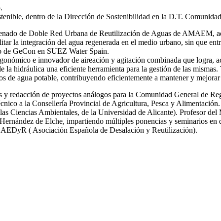
.
stenible, dentro de la Dirección de Sostenibilidad en la D.T. Comunida
 ordenado de Doble Red Urbana de Reutilización de Aguas de AMAEM, ad
itar la integración del agua regenerada en el medio urbano, sin que ent
ro de GeCon en SUEZ Water Spain.
gonómico e innovador de aireación y agitación combinada que logra, ac
de la hidráulica una eficiente herramienta para la gestión de las mi
s de agua potable, contribuyendo eficientemente a mantener y mejorar 
icas y redacción de proyectos análogos para la Comunidad General de R
nico a la Consellería Provincial de Agricultura, Pesca y Alimentación.
las Ciencias Ambientales, de la Universidad de Alicante). Profesor del
ernández de Elche, impartiendo múltiples ponencias y seminarios en dif
y AEDyR ( Asociación Española de Desalación y Reutilización).