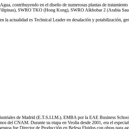
gua, contribuyendo en el diseño de numerosas plantas de tratamiento 
ilipinas), SWRO TKO (Hong Kong), SWRO Alkhobar 2 (Arabia Saud
n la actualidad es Technical Leader en desalación y potabilización, ger
Industriales de Madrid (E.T.S.I.I.M.), EMBA por la EAE Business School
mos del CNAM. Durante su etapa en Veolia desde 2001, era el especial
bengoa fue Director de Producción en Befesa Fluidos con obras para ag