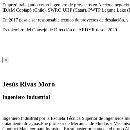
Empezó trabajando como ingeniero de proyectos en Acciona negocio A
IDAM Copiapó (Chile), SWRO UHP (Catar), PWTP Laguna Lake (F
En 2017 pasa a ser responsable técnico de proyectos de desalación, y e
Es miembro del Consejo de Dirección de AEDYR desde 2020.
×
Jesús Rivas Moro
Ingeniero Industrial
Ingeniero Industrial por la Escuela Técnica Superior de Ingenieros 
tratamiento de aguas.Fue profesor de Mecánica de Fluidos y Mecanis
Contract Manager para Industria. En su posterior etapa en el grupo A