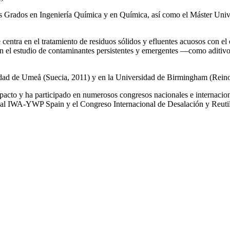
los Grados en Ingeniería Química y en Química, así como el Máster Univ
e centra en el tratamiento de residuos sólidos y efluentes acuosos con el
a en el estudio de contaminantes persistentes y emergentes —como aditiv
rsidad de Umeå (Suecia, 2011) y en la Universidad de Birmingham (Rei
impacto y ha participado en numerosos congresos nacionales e internaci
l IWA‑YWP Spain y el Congreso Internacional de Desalación y Reutil