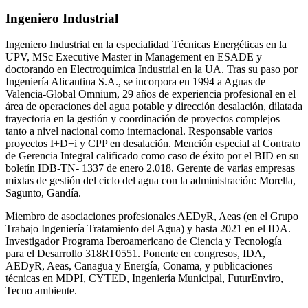
Ingeniero Industrial
Ingeniero Industrial en la especialidad Técnicas Energéticas en la
UPV, MSc Executive Master in Management en ESADE y
doctorando en Electroquímica Industrial en la UA. Tras su paso por
Ingeniería Alicantina S.A., se incorpora en 1994 a Aguas de
Valencia-Global Omnium, 29 años de experiencia profesional en el
área de operaciones del agua potable y dirección desalación, dilatada
trayectoria en la gestión y coordinación de proyectos complejos
tanto a nivel nacional como internacional. Responsable varios
proyectos I+D+i y CPP en desalación. Mención especial al Contrato
de Gerencia Integral calificado como caso de éxito por el BID en su
boletín IDB-TN- 1337 de enero 2.018. Gerente de varias empresas
mixtas de gestión del ciclo del agua con la administración: Morella,
Sagunto, Gandía.
Miembro de asociaciones profesionales AEDyR, Aeas (en el Grupo
Trabajo Ingeniería Tratamiento del Agua) y hasta 2021 en el IDA.
Investigador Programa Iberoamericano de Ciencia y Tecnología
para el Desarrollo 318RT0551. Ponente en congresos, IDA,
AEDyR, Aeas, Canagua y Energía, Conama, y publicaciones
técnicas en MDPI, CYTED, Ingeniería Municipal, FuturEnviro,
Tecno ambiente.