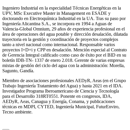
Ingeniero Industrial en la especialidad Técnicas Energéticas en la
UPV, MSc Executive Master in Management en ESADE y
doctorando en Electroquímica Industrial en la UA. Tras su paso por
Ingeniería Alicantina S.A., se incorpora en 1994 a Aguas de
Valencia-Global Omnium, 29 años de experiencia profesional en el
área de operaciones del agua potable y dirección desalación, dilatada
trayectoria en la gestión y coordinación de proyectos complejos
tanto a nivel nacional como internacional. Responsable varios
proyectos I+D+i y CPP en desalación. Mención especial al Contrato
de Gerencia Integral calificado como caso de éxito por el BID en su
boletín IDB-TN- 1337 de enero 2.018. Gerente de varias empresas
mixtas de gestión del ciclo del agua con la administración: Morella,
Sagunto, Gandía.
Miembro de asociaciones profesionales AEDyR, Aeas (en el Grupo
Trabajo Ingeniería Tratamiento del Agua) y hasta 2021 en el IDA.
Investigador Programa Iberoamericano de Ciencia y Tecnología
para el Desarrollo 318RT0551. Ponente en congresos, IDA,
AEDyR, Aeas, Canagua y Energía, Conama, y publicaciones
técnicas en MDPI, CYTED, Ingeniería Municipal, FuturEnviro,
Tecno ambiente.