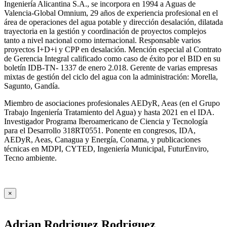
Ingeniería Alicantina S.A., se incorpora en 1994 a Aguas de
Valencia-Global Omnium, 29 años de experiencia profesional en el
área de operaciones del agua potable y dirección desalación, dilatada
trayectoria en la gestión y coordinación de proyectos complejos
tanto a nivel nacional como internacional. Responsable varios
proyectos I+D+i y CPP en desalación. Mención especial al Contrato
de Gerencia Integral calificado como caso de éxito por el BID en su
boletín IDB-TN- 1337 de enero 2.018. Gerente de varias empresas
mixtas de gestión del ciclo del agua con la administración: Morella,
Sagunto, Gandía.
Miembro de asociaciones profesionales AEDyR, Aeas (en el Grupo
Trabajo Ingeniería Tratamiento del Agua) y hasta 2021 en el IDA.
Investigador Programa Iberoamericano de Ciencia y Tecnología
para el Desarrollo 318RT0551. Ponente en congresos, IDA,
AEDyR, Aeas, Canagua y Energía, Conama, y publicaciones
técnicas en MDPI, CYTED, Ingeniería Municipal, FuturEnviro,
Tecno ambiente.
×
Adrian Rodriguez Rodriguez