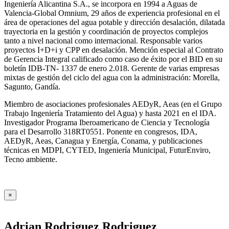
Ingeniería Alicantina S.A., se incorpora en 1994 a Aguas de
Valencia-Global Omnium, 29 años de experiencia profesional en el
área de operaciones del agua potable y dirección desalación, dilatada
trayectoria en la gestión y coordinación de proyectos complejos
tanto a nivel nacional como internacional. Responsable varios
proyectos I+D+i y CPP en desalación. Mención especial al Contrato
de Gerencia Integral calificado como caso de éxito por el BID en su
boletín IDB-TN- 1337 de enero 2.018. Gerente de varias empresas
mixtas de gestión del ciclo del agua con la administración: Morella,
Sagunto, Gandía.
Miembro de asociaciones profesionales AEDyR, Aeas (en el Grupo
Trabajo Ingeniería Tratamiento del Agua) y hasta 2021 en el IDA.
Investigador Programa Iberoamericano de Ciencia y Tecnología
para el Desarrollo 318RT0551. Ponente en congresos, IDA,
AEDyR, Aeas, Canagua y Energía, Conama, y publicaciones
técnicas en MDPI, CYTED, Ingeniería Municipal, FuturEnviro,
Tecno ambiente.
×
Adrian Rodriguez Rodriguez