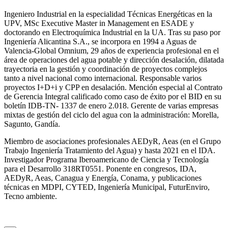
Ingeniero Industrial en la especialidad Técnicas Energéticas en la
UPV, MSc Executive Master in Management en ESADE y
doctorando en Electroquímica Industrial en la UA. Tras su paso por
Ingeniería Alicantina S.A., se incorpora en 1994 a Aguas de
Valencia-Global Omnium, 29 años de experiencia profesional en el
área de operaciones del agua potable y dirección desalación, dilatada
trayectoria en la gestión y coordinación de proyectos complejos
tanto a nivel nacional como internacional. Responsable varios
proyectos I+D+i y CPP en desalación. Mención especial al Contrato
de Gerencia Integral calificado como caso de éxito por el BID en su
boletín IDB-TN- 1337 de enero 2.018. Gerente de varias empresas
mixtas de gestión del ciclo del agua con la administración: Morella,
Sagunto, Gandía.
Miembro de asociaciones profesionales AEDyR, Aeas (en el Grupo
Trabajo Ingeniería Tratamiento del Agua) y hasta 2021 en el IDA.
Investigador Programa Iberoamericano de Ciencia y Tecnología
para el Desarrollo 318RT0551. Ponente en congresos, IDA,
AEDyR, Aeas, Canagua y Energía, Conama, y publicaciones
técnicas en MDPI, CYTED, Ingeniería Municipal, FuturEnviro,
Tecno ambiente.