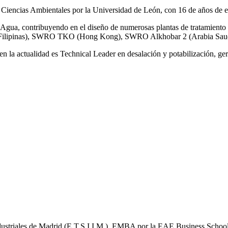
 Ciencias Ambientales por la Universidad de León, con 16 de años de e
gua, contribuyendo en el diseño de numerosas plantas de tratamiento 
ilipinas), SWRO TKO (Hong Kong), SWRO Alkhobar 2 (Arabia Saud
n la actualidad es Technical Leader en desalación y potabilización, ger
Industriales de Madrid (E.T.S.I.I.M.), EMBA por la EAE Business School