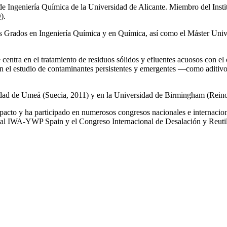
de Ingeniería Química de la Universidad de Alicante. Miembro del Inst
).
los Grados en Ingeniería Química y en Química, así como el Máster Univ
e centra en el tratamiento de residuos sólidos y efluentes acuosos con el
a en el estudio de contaminantes persistentes y emergentes —como aditiv
rsidad de Umeå (Suecia, 2011) y en la Universidad de Birmingham (Rei
impacto y ha participado en numerosos congresos nacionales e internaci
l IWA‑YWP Spain y el Congreso Internacional de Desalación y Reutil