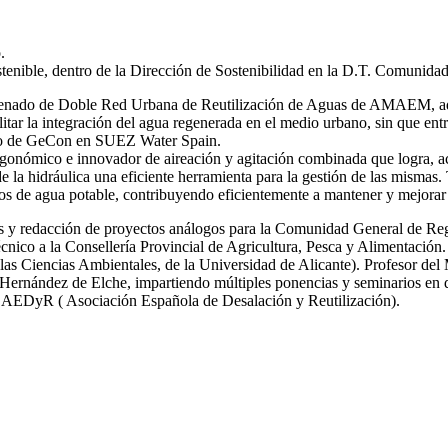
.
stenible, dentro de la Dirección de Sostenibilidad en la D.T. Comunida
 ordenado de Doble Red Urbana de Reutilización de Aguas de AMAEM, ad
itar la integración del agua regenerada en el medio urbano, sin que ent
ro de GeCon en SUEZ Water Spain.
gonómico e innovador de aireación y agitación combinada que logra, ac
de la hidráulica una eficiente herramienta para la gestión de las mi
s de agua potable, contribuyendo eficientemente a mantener y mejorar 
icas y redacción de proyectos análogos para la Comunidad General de R
nico a la Consellería Provincial de Agricultura, Pesca y Alimentación.
las Ciencias Ambientales, de la Universidad de Alicante). Profesor del
ernández de Elche, impartiendo múltiples ponencias y seminarios en dif
y AEDyR ( Asociación Española de Desalación y Reutilización).