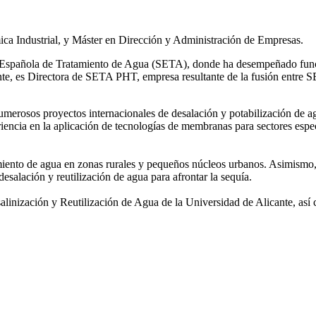
ca Industrial, y Máster en Dirección y Administración de Empresas.
ad Española de Tratamiento de Agua (SETA), donde ha desempeñado func
mente, es Directora de SETA PHT, empresa resultante de la fusión e
 numerosos
proyectos internacionales de desalación y potabilización de a
iencia en la aplicación de tecnologías de
membranas para sectores espec
amiento de agua
en zonas rurales y pequeños núcleos urbanos. Asimismo,
desalación y reutilización de agua para afrontar la sequía.
salinización y
Reutilización de Agua de la Universidad de Alicante, así