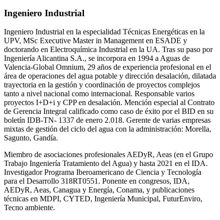
Ingeniero Industrial
Ingeniero Industrial en la especialidad Técnicas Energéticas en la
UPV, MSc Executive Master in Management en ESADE y
doctorando en Electroquímica Industrial en la UA. Tras su paso por
Ingeniería Alicantina S.A., se incorpora en 1994 a Aguas de
Valencia-Global Omnium, 29 años de experiencia profesional en el
área de operaciones del agua potable y dirección desalación, dilatada
trayectoria en la gestión y coordinación de proyectos complejos
tanto a nivel nacional como internacional. Responsable varios
proyectos I+D+i y CPP en desalación. Mención especial al Contrato
de Gerencia Integral calificado como caso de éxito por el BID en su
boletín IDB-TN- 1337 de enero 2.018. Gerente de varias empresas
mixtas de gestión del ciclo del agua con la administración: Morella,
Sagunto, Gandía.
Miembro de asociaciones profesionales AEDyR, Aeas (en el Grupo
Trabajo Ingeniería Tratamiento del Agua) y hasta 2021 en el IDA.
Investigador Programa Iberoamericano de Ciencia y Tecnología
para el Desarrollo 318RT0551. Ponente en congresos, IDA,
AEDyR, Aeas, Canagua y Energía, Conama, y publicaciones
técnicas en MDPI, CYTED, Ingeniería Municipal, FuturEnviro,
Tecno ambiente.