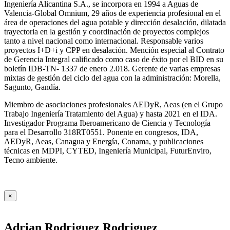
Ingeniería Alicantina S.A., se incorpora en 1994 a Aguas de
Valencia-Global Omnium, 29 años de experiencia profesional en el
área de operaciones del agua potable y dirección desalación, dilatada
trayectoria en la gestión y coordinación de proyectos complejos
tanto a nivel nacional como internacional. Responsable varios
proyectos I+D+i y CPP en desalación. Mención especial al Contrato
de Gerencia Integral calificado como caso de éxito por el BID en su
boletín IDB-TN- 1337 de enero 2.018. Gerente de varias empresas
mixtas de gestión del ciclo del agua con la administración: Morella,
Sagunto, Gandía.
Miembro de asociaciones profesionales AEDyR, Aeas (en el Grupo
Trabajo Ingeniería Tratamiento del Agua) y hasta 2021 en el IDA.
Investigador Programa Iberoamericano de Ciencia y Tecnología
para el Desarrollo 318RT0551. Ponente en congresos, IDA,
AEDyR, Aeas, Canagua y Energía, Conama, y publicaciones
técnicas en MDPI, CYTED, Ingeniería Municipal, FuturEnviro,
Tecno ambiente.
×
Adrian Rodriguez Rodriguez