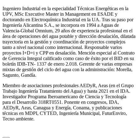
Ingeniero Industrial en la especialidad Técnicas Energéticas en la
UPV, MSc Executive Master in Management en ESADE y
doctorando en Electroquímica Industrial en la UA. Tras su paso por
Ingeniería Alicantina S.A., se incorpora en 1994 a Aguas de
Valencia-Global Omnium, 29 años de experiencia profesional en el
área de operaciones del agua potable y dirección desalación, dilatada
trayectoria en la gestión y coordinación de proyectos complejos
tanto a nivel nacional como internacional. Responsable varios
proyectos I+D+i y CPP en desalación. Mención especial al Contrato
de Gerencia Integral calificado como caso de éxito por el BID en su
boletín IDB-TN- 1337 de enero 2.018. Gerente de varias empresas
mixtas de gestión del ciclo del agua con la administración: Morella,
Sagunto, Gandía.
Miembro de asociaciones profesionales AEDyR, Aeas (en el Grupo
Trabajo Ingeniería Tratamiento del Agua) y hasta 2021 en el IDA.
Investigador Programa Iberoamericano de Ciencia y Tecnología
para el Desarrollo 318RT0551. Ponente en congresos, IDA,
AEDyR, Aeas, Canagua y Energía, Conama, y publicaciones
técnicas en MDPI, CYTED, Ingeniería Municipal, FuturEnviro,
Tecno ambiente.