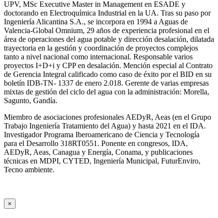
UPV, MSc Executive Master in Management en ESADE y
doctorando en Electroquímica Industrial en la UA. Tras su paso por
Ingeniería Alicantina S.A., se incorpora en 1994 a Aguas de
Valencia-Global Omnium, 29 años de experiencia profesional en el
área de operaciones del agua potable y dirección desalación, dilatada
trayectoria en la gestión y coordinación de proyectos complejos
tanto a nivel nacional como internacional. Responsable varios
proyectos I+D+i y CPP en desalación. Mención especial al Contrato
de Gerencia Integral calificado como caso de éxito por el BID en su
boletín IDB-TN- 1337 de enero 2.018. Gerente de varias empresas
mixtas de gestión del ciclo del agua con la administración: Morella,
Sagunto, Gandía.
Miembro de asociaciones profesionales AEDyR, Aeas (en el Grupo
Trabajo Ingeniería Tratamiento del Agua) y hasta 2021 en el IDA.
Investigador Programa Iberoamericano de Ciencia y Tecnología
para el Desarrollo 318RT0551. Ponente en congresos, IDA,
AEDyR, Aeas, Canagua y Energía, Conama, y publicaciones
técnicas en MDPI, CYTED, Ingeniería Municipal, FuturEnviro,
Tecno ambiente.
×