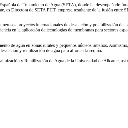
ad Española de Tratamiento de Agua (SETA), donde ha desempeñado func
mente, es Directora de SETA PHT, empresa resultante de la fusión e
 numerosos
proyectos internacionales de desalación y potabilización de a
iencia en la aplicación de tecnologías de
membranas para sectores espec
amiento de agua
en zonas rurales y pequeños núcleos urbanos. Asimismo,
desalación y reutilización de agua para afrontar la sequía.
salinización y
Reutilización de Agua de la Universidad de Alicante, así