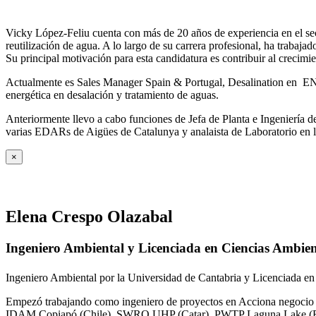
Vicky López-Feliu cuenta con más de 20 años de experiencia en el sect
reutilización de agua. A lo largo de su carrera profesional, ha trabajad
Su principal motivación para esta candidatura es contribuir al crecim
Actualmente es Sales Manager Spain & Portugal, Desalination en ENE
energética en desalación y tratamiento de aguas.
Anteriormente llevo a cabo funciones de Jefa de Planta e Ingeniería
varias EDARs de Aigües de Catalunya y analaista de Laboratorio en 
×
Elena Crespo Olazabal
Ingeniero Ambiental y Licenciada en Ciencias Ambien
Ingeniero Ambiental por la Universidad de Cantabria y Licenciada en
Empezó trabajando como ingeniero de proyectos en Acciona negocio A
IDAM Copiapó (Chile), SWRO UHP (Catar), PWTP Laguna Lake (F