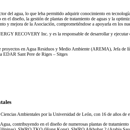
or del agua, lo que leha permitido adquirir conocimiento en tecnologías
o en el diseño, la gestión de plantas de tratamiento de aguas y la optimiz
iento y mejora de la Asociación, comprometiéndose a apoyarla en los nue
RGY RECOVERY Inc. y es la responsable de desarrollar y ejecutar est
 de proyectos en Agua Residuos y Medio Ambiente (AREMA), Jefa de lín
la EDAR Sant Pere de Riges – Sitges
tales
 Ciencias Ambientales por la Universidad de León, con 16 de años de e
gua, contribuyendo en el diseño de numerosas plantas de tratamiento 
ilipinas), SWRO TKO (Hong Kong), SWRO Alkhobar 2 (Arabia Saud