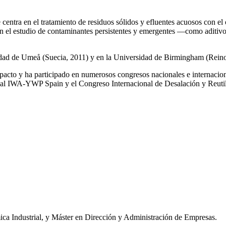
e centra en el tratamiento de residuos sólidos y efluentes acuosos con el
a en el estudio de contaminantes persistentes y emergentes —como aditiv
rsidad de Umeå (Suecia, 2011) y en la Universidad de Birmingham (Rei
impacto y ha participado en numerosos congresos nacionales e internaci
l IWA‑YWP Spain y el Congreso Internacional de Desalación y Reutil
ca Industrial, y Máster en Dirección y Administración de Empresas.