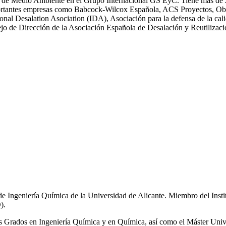
 Medio Ambiente en el Grupo Internacional GS EyC. Tiene más de 25 an
n importantes empresas como Babcock-Wilcox Española, ACS Proyectos,
ional Desalation Asociation (IDA), Asociación para la defensa de la
 de Dirección de la Asociación Española de Desalación y Reutiliza
de Ingeniería Química de la Universidad de Alicante. Miembro del Inst
).
los Grados en Ingeniería Química y en Química, así como el Máster Univ