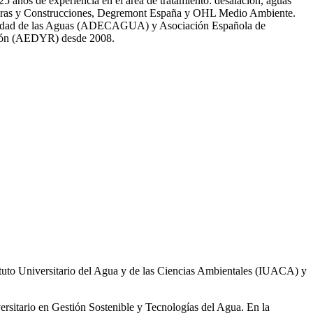
̃os de experiencia en el área de tratamiento: desalación, aguas
 Obras y Construcciones, Degremont España y OHL Medio Ambiente.
 calidad de las Aguas (ADECAGUA) y Asociación Española de
ción (AEDYR) desde 2008.
ituto Universitario del Agua y de las Ciencias Ambientales (IUACA) y
ersitario en Gestión Sostenible y Tecnologías del Agua. En la