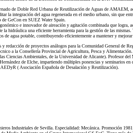
 ordenado de Doble Red Urbana de Reutilización de Aguas de AMAEM, ad
itar la integración del agua regenerada en el medio urbano, sin que ent
ro de GeCon en SUEZ Water Spain.
gonómico e innovador de aireación y agitación combinada que logra, ac
de la hidráulica una eficiente herramienta para la gestión de las mi
s de agua potable, contribuyendo eficientemente a mantener y mejorar 
icas y redacción de proyectos análogos para la Comunidad General de R
nico a la Consellería Provincial de Agricultura, Pesca y Alimentación.
las Ciencias Ambientales, de la Universidad de Alicante). Profesor del
ernández de Elche, impartiendo múltiples ponencias y seminarios en dif
y AEDyR ( Asociación Española de Desalación y Reutilización).
enieros Industriales de Sevilla. Especialidad: Mecánica. Promoción 19