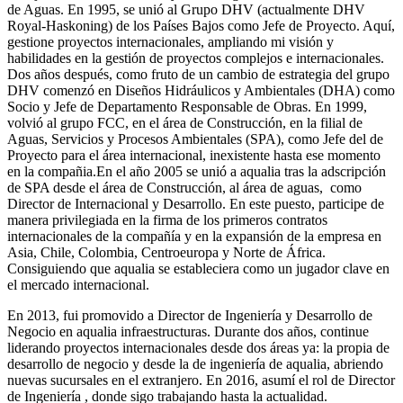
de Aguas. En 1995, se unió al Grupo DHV (actualmente DHV
Royal-Haskoning) de los Países Bajos como Jefe de Proyecto. Aquí,
gestione proyectos internacionales, ampliando mi visión y
habilidades en la gestión de proyectos complejos e internacionales.
Dos años después, como fruto de un cambio de estrategia del grupo
DHV comenzó en Diseños Hidráulicos y Ambientales (DHA) como
Socio y Jefe de Departamento Responsable de Obras. En 1999,
volvió al grupo FCC, en el área de Construcción, en la filial de
Aguas, Servicios y Procesos Ambientales (SPA), como Jefe del de
Proyecto para el área internacional, inexistente hasta ese momento
en la compañia.En el año 2005 se unió a aqualia tras la adscripción
de SPA desde el área de Construcción, al área de aguas, como
Director de Internacional y Desarrollo. En este puesto, participe de
manera privilegiada en la firma de los primeros contratos
internacionales de la compañía y en la expansión de la empresa en
Asia, Chile, Colombia, Centroeuropa y Norte de África.
Consiguiendo que aqualia se estableciera como un jugador clave en
el mercado internacional.
En 2013, fui promovido a Director de Ingeniería y Desarrollo de
Negocio en aqualia infraestructuras. Durante dos años, continue
liderando proyectos internacionales desde dos áreas ya: la propia de
desarrollo de negocio y desde la de ingeniería de aqualia, abriendo
nuevas sucursales en el extranjero. En 2016, asumí el rol de Director
de Ingeniería , donde sigo trabajando hasta la actualidad.