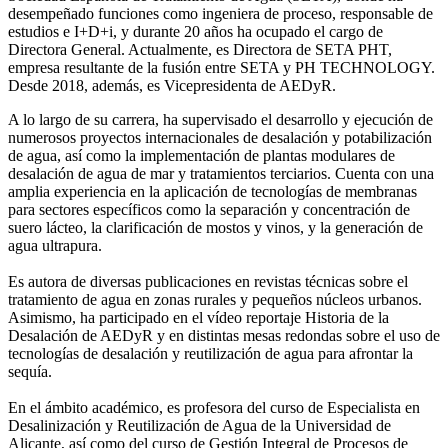
desempeñado funciones como ingeniera de proceso, responsable de
estudios e I+D+i, y durante 20 años ha ocupado el cargo de
Directora General. Actualmente, es Directora de SETA PHT,
empresa resultante de la fusión entre SETA y PH TECHNOLOGY.
Desde 2018, además, es Vicepresidenta de AEDyR.
A lo largo de su carrera, ha supervisado el desarrollo y ejecución de
numerosos
proyectos internacionales de desalación y potabilización
de agua, así como la
implementación de plantas modulares de
desalación de agua de mar y tratamientos
terciarios. Cuenta con una
amplia experiencia en la aplicación de tecnologías de
membranas
para sectores específicos como la separación y concentración de
suero
lácteo, la clarificación de mostos y vinos, y la generación de
agua ultrapura.
Es autora de diversas publicaciones en revistas técnicas sobre el
tratamiento de agua
en zonas rurales y pequeños núcleos urbanos.
Asimismo, ha participado en el vídeo
reportaje Historia de la
Desalación de AEDyR y en distintas mesas redondas sobre el
uso de
tecnologías de desalación y reutilización de agua para afrontar la
sequía.
En el ámbito académico, es profesora del curso de Especialista en
Desalinización y
Reutilización de Agua de la Universidad de
Alicante, así como del curso de Gestión
Integral de Procesos de