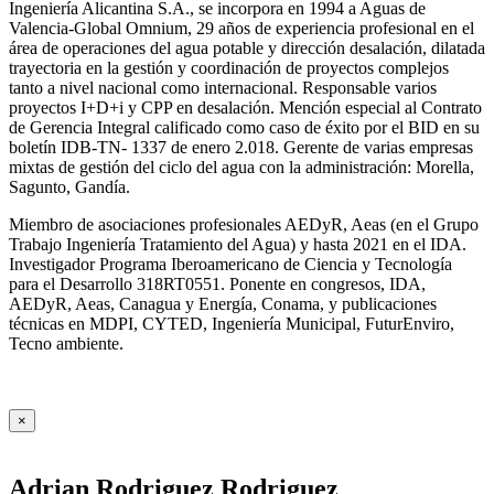
Ingeniería Alicantina S.A., se incorpora en 1994 a Aguas de
Valencia-Global Omnium, 29 años de experiencia profesional en el
área de operaciones del agua potable y dirección desalación, dilatada
trayectoria en la gestión y coordinación de proyectos complejos
tanto a nivel nacional como internacional. Responsable varios
proyectos I+D+i y CPP en desalación. Mención especial al Contrato
de Gerencia Integral calificado como caso de éxito por el BID en su
boletín IDB-TN- 1337 de enero 2.018. Gerente de varias empresas
mixtas de gestión del ciclo del agua con la administración: Morella,
Sagunto, Gandía.
Miembro de asociaciones profesionales AEDyR, Aeas (en el Grupo
Trabajo Ingeniería Tratamiento del Agua) y hasta 2021 en el IDA.
Investigador Programa Iberoamericano de Ciencia y Tecnología
para el Desarrollo 318RT0551. Ponente en congresos, IDA,
AEDyR, Aeas, Canagua y Energía, Conama, y publicaciones
técnicas en MDPI, CYTED, Ingeniería Municipal, FuturEnviro,
Tecno ambiente.
×
Adrian Rodriguez Rodriguez