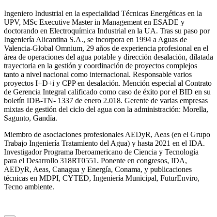
Ingeniero Industrial en la especialidad Técnicas Energéticas en la
UPV, MSc Executive Master in Management en ESADE y
doctorando en Electroquímica Industrial en la UA. Tras su paso por
Ingeniería Alicantina S.A., se incorpora en 1994 a Aguas de
Valencia-Global Omnium, 29 años de experiencia profesional en el
área de operaciones del agua potable y dirección desalación, dilatada
trayectoria en la gestión y coordinación de proyectos complejos
tanto a nivel nacional como internacional. Responsable varios
proyectos I+D+i y CPP en desalación. Mención especial al Contrato
de Gerencia Integral calificado como caso de éxito por el BID en su
boletín IDB-TN- 1337 de enero 2.018. Gerente de varias empresas
mixtas de gestión del ciclo del agua con la administración: Morella,
Sagunto, Gandía.
Miembro de asociaciones profesionales AEDyR, Aeas (en el Grupo
Trabajo Ingeniería Tratamiento del Agua) y hasta 2021 en el IDA.
Investigador Programa Iberoamericano de Ciencia y Tecnología
para el Desarrollo 318RT0551. Ponente en congresos, IDA,
AEDyR, Aeas, Canagua y Energía, Conama, y publicaciones
técnicas en MDPI, CYTED, Ingeniería Municipal, FuturEnviro,
Tecno ambiente.