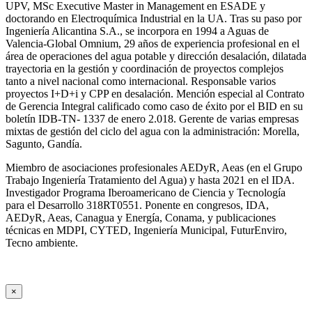
UPV, MSc Executive Master in Management en ESADE y
doctorando en Electroquímica Industrial en la UA. Tras su paso por
Ingeniería Alicantina S.A., se incorpora en 1994 a Aguas de
Valencia-Global Omnium, 29 años de experiencia profesional en el
área de operaciones del agua potable y dirección desalación, dilatada
trayectoria en la gestión y coordinación de proyectos complejos
tanto a nivel nacional como internacional. Responsable varios
proyectos I+D+i y CPP en desalación. Mención especial al Contrato
de Gerencia Integral calificado como caso de éxito por el BID en su
boletín IDB-TN- 1337 de enero 2.018. Gerente de varias empresas
mixtas de gestión del ciclo del agua con la administración: Morella,
Sagunto, Gandía.
Miembro de asociaciones profesionales AEDyR, Aeas (en el Grupo
Trabajo Ingeniería Tratamiento del Agua) y hasta 2021 en el IDA.
Investigador Programa Iberoamericano de Ciencia y Tecnología
para el Desarrollo 318RT0551. Ponente en congresos, IDA,
AEDyR, Aeas, Canagua y Energía, Conama, y publicaciones
técnicas en MDPI, CYTED, Ingeniería Municipal, FuturEnviro,
Tecno ambiente.
×