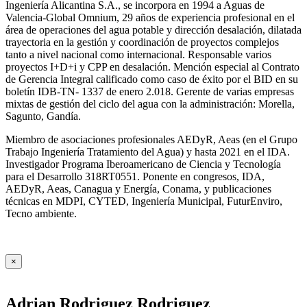
Ingeniería Alicantina S.A., se incorpora en 1994 a Aguas de
Valencia-Global Omnium, 29 años de experiencia profesional en el
área de operaciones del agua potable y dirección desalación, dilatada
trayectoria en la gestión y coordinación de proyectos complejos
tanto a nivel nacional como internacional. Responsable varios
proyectos I+D+i y CPP en desalación. Mención especial al Contrato
de Gerencia Integral calificado como caso de éxito por el BID en su
boletín IDB-TN- 1337 de enero 2.018. Gerente de varias empresas
mixtas de gestión del ciclo del agua con la administración: Morella,
Sagunto, Gandía.
Miembro de asociaciones profesionales AEDyR, Aeas (en el Grupo
Trabajo Ingeniería Tratamiento del Agua) y hasta 2021 en el IDA.
Investigador Programa Iberoamericano de Ciencia y Tecnología
para el Desarrollo 318RT0551. Ponente en congresos, IDA,
AEDyR, Aeas, Canagua y Energía, Conama, y publicaciones
técnicas en MDPI, CYTED, Ingeniería Municipal, FuturEnviro,
Tecno ambiente.
×
Adrian Rodriguez Rodriguez