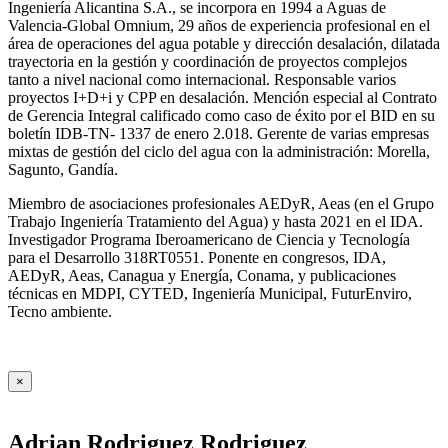
Ingeniería Alicantina S.A., se incorpora en 1994 a Aguas de
Valencia-Global Omnium, 29 años de experiencia profesional en el
área de operaciones del agua potable y dirección desalación, dilatada
trayectoria en la gestión y coordinación de proyectos complejos
tanto a nivel nacional como internacional. Responsable varios
proyectos I+D+i y CPP en desalación. Mención especial al Contrato
de Gerencia Integral calificado como caso de éxito por el BID en su
boletín IDB-TN- 1337 de enero 2.018. Gerente de varias empresas
mixtas de gestión del ciclo del agua con la administración: Morella,
Sagunto, Gandía.
Miembro de asociaciones profesionales AEDyR, Aeas (en el Grupo
Trabajo Ingeniería Tratamiento del Agua) y hasta 2021 en el IDA.
Investigador Programa Iberoamericano de Ciencia y Tecnología
para el Desarrollo 318RT0551. Ponente en congresos, IDA,
AEDyR, Aeas, Canagua y Energía, Conama, y publicaciones
técnicas en MDPI, CYTED, Ingeniería Municipal, FuturEnviro,
Tecno ambiente.
×
Adrian Rodriguez Rodriguez