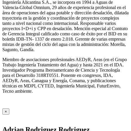
Ingeniería Alicantina S.A., se incorpora en 1994 a Aguas de
Valencia-Global Omnium, 29 años de experiencia profesional en el
área de operaciones del agua potable y dirección desalación, dilatada
trayectoria en la gestión y coordinación de proyectos complejos
tanto a nivel nacional como internacional. Responsable varios
proyectos I+D+i y CPP en desalación. Mención especial al Contrato
de Gerencia Integral calificado como caso de éxito por el BID en su
boletín IDB-TN- 1337 de enero 2.018. Gerente de varias empresas
mixtas de gestión del ciclo del agua con la administración: Morella,
Sagunto, Gandía.
Miembro de asociaciones profesionales AEDyR, Aeas (en el Grupo
Trabajo Ingeniería Tratamiento del Agua) y hasta 2021 en el IDA.
Investigador Programa Iberoamericano de Ciencia y Tecnología
para el Desarrollo 318RT0551. Ponente en congresos, IDA,
AEDyR, Aeas, Canagua y Energía, Conama, y publicaciones
técnicas en MDPI, CYTED, Ingeniería Municipal, FuturEnviro,
Tecno ambiente.
×
Adrian Rodriguez Rodriguez