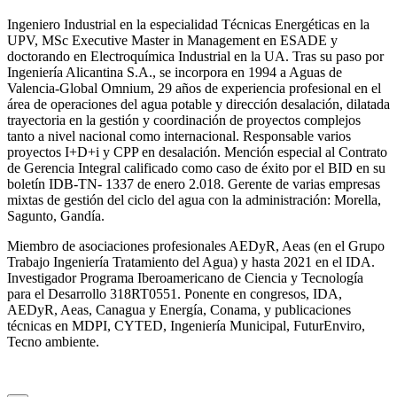
Ingeniero Industrial en la especialidad Técnicas Energéticas en la
UPV, MSc Executive Master in Management en ESADE y
doctorando en Electroquímica Industrial en la UA. Tras su paso por
Ingeniería Alicantina S.A., se incorpora en 1994 a Aguas de
Valencia-Global Omnium, 29 años de experiencia profesional en el
área de operaciones del agua potable y dirección desalación, dilatada
trayectoria en la gestión y coordinación de proyectos complejos
tanto a nivel nacional como internacional. Responsable varios
proyectos I+D+i y CPP en desalación. Mención especial al Contrato
de Gerencia Integral calificado como caso de éxito por el BID en su
boletín IDB-TN- 1337 de enero 2.018. Gerente de varias empresas
mixtas de gestión del ciclo del agua con la administración: Morella,
Sagunto, Gandía.
Miembro de asociaciones profesionales AEDyR, Aeas (en el Grupo
Trabajo Ingeniería Tratamiento del Agua) y hasta 2021 en el IDA.
Investigador Programa Iberoamericano de Ciencia y Tecnología
para el Desarrollo 318RT0551. Ponente en congresos, IDA,
AEDyR, Aeas, Canagua y Energía, Conama, y publicaciones
técnicas en MDPI, CYTED, Ingeniería Municipal, FuturEnviro,
Tecno ambiente.