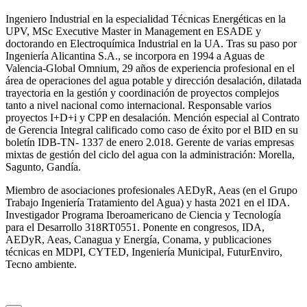
Ingeniero Industrial en la especialidad Técnicas Energéticas en la
UPV, MSc Executive Master in Management en ESADE y
doctorando en Electroquímica Industrial en la UA. Tras su paso por
Ingeniería Alicantina S.A., se incorpora en 1994 a Aguas de
Valencia-Global Omnium, 29 años de experiencia profesional en el
área de operaciones del agua potable y dirección desalación, dilatada
trayectoria en la gestión y coordinación de proyectos complejos
tanto a nivel nacional como internacional. Responsable varios
proyectos I+D+i y CPP en desalación. Mención especial al Contrato
de Gerencia Integral calificado como caso de éxito por el BID en su
boletín IDB-TN- 1337 de enero 2.018. Gerente de varias empresas
mixtas de gestión del ciclo del agua con la administración: Morella,
Sagunto, Gandía.
Miembro de asociaciones profesionales AEDyR, Aeas (en el Grupo
Trabajo Ingeniería Tratamiento del Agua) y hasta 2021 en el IDA.
Investigador Programa Iberoamericano de Ciencia y Tecnología
para el Desarrollo 318RT0551. Ponente en congresos, IDA,
AEDyR, Aeas, Canagua y Energía, Conama, y publicaciones
técnicas en MDPI, CYTED, Ingeniería Municipal, FuturEnviro,
Tecno ambiente.