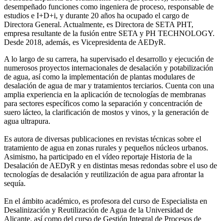
desempeñado funciones como ingeniera de proceso, responsable de
estudios e I+D+i, y durante 20 años ha ocupado el cargo de
Directora General. Actualmente, es Directora de SETA PHT,
empresa resultante de la fusión entre SETA y PH TECHNOLOGY.
Desde 2018, además, es Vicepresidenta de AEDyR.
A lo largo de su carrera, ha supervisado el desarrollo y ejecución de
numerosos
proyectos internacionales de desalación y potabilización
de agua, así como la
implementación de plantas modulares de
desalación de agua de mar y tratamientos
terciarios. Cuenta con una
amplia experiencia en la aplicación de tecnologías de
membranas
para sectores específicos como la separación y concentración de
suero
lácteo, la clarificación de mostos y vinos, y la generación de
agua ultrapura.
Es autora de diversas publicaciones en revistas técnicas sobre el
tratamiento de agua
en zonas rurales y pequeños núcleos urbanos.
Asimismo, ha participado en el vídeo
reportaje Historia de la
Desalación de AEDyR y en distintas mesas redondas sobre el
uso de
tecnologías de desalación y reutilización de agua para afrontar la
sequía.
En el ámbito académico, es profesora del curso de Especialista en
Desalinización y
Reutilización de Agua de la Universidad de
Alicante, así como del curso de Gestión
Integral de Procesos de