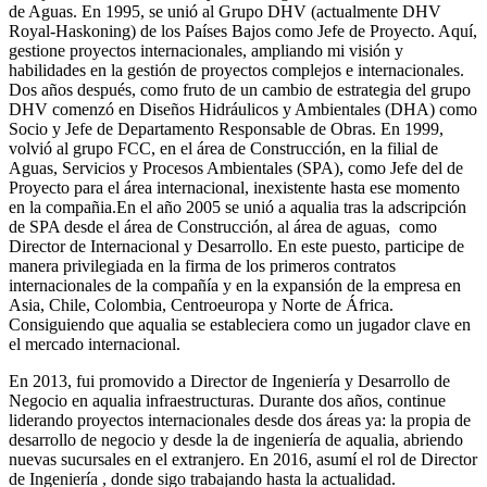
de Aguas. En 1995, se unió al Grupo DHV (actualmente DHV
Royal-Haskoning) de los Países Bajos como Jefe de Proyecto. Aquí,
gestione proyectos internacionales, ampliando mi visión y
habilidades en la gestión de proyectos complejos e internacionales.
Dos años después, como fruto de un cambio de estrategia del grupo
DHV comenzó en Diseños Hidráulicos y Ambientales (DHA) como
Socio y Jefe de Departamento Responsable de Obras. En 1999,
volvió al grupo FCC, en el área de Construcción, en la filial de
Aguas, Servicios y Procesos Ambientales (SPA), como Jefe del de
Proyecto para el área internacional, inexistente hasta ese momento
en la compañia.En el año 2005 se unió a aqualia tras la adscripción
de SPA desde el área de Construcción, al área de aguas, como
Director de Internacional y Desarrollo. En este puesto, participe de
manera privilegiada en la firma de los primeros contratos
internacionales de la compañía y en la expansión de la empresa en
Asia, Chile, Colombia, Centroeuropa y Norte de África.
Consiguiendo que aqualia se estableciera como un jugador clave en
el mercado internacional.
En 2013, fui promovido a Director de Ingeniería y Desarrollo de
Negocio en aqualia infraestructuras. Durante dos años, continue
liderando proyectos internacionales desde dos áreas ya: la propia de
desarrollo de negocio y desde la de ingeniería de aqualia, abriendo
nuevas sucursales en el extranjero. En 2016, asumí el rol de Director
de Ingeniería , donde sigo trabajando hasta la actualidad.