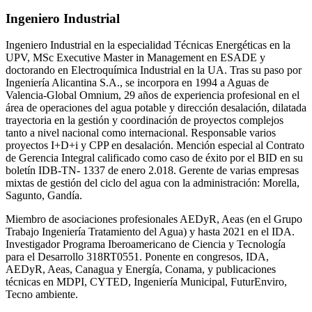
Ingeniero Industrial
Ingeniero Industrial en la especialidad Técnicas Energéticas en la
UPV, MSc Executive Master in Management en ESADE y
doctorando en Electroquímica Industrial en la UA. Tras su paso por
Ingeniería Alicantina S.A., se incorpora en 1994 a Aguas de
Valencia-Global Omnium, 29 años de experiencia profesional en el
área de operaciones del agua potable y dirección desalación, dilatada
trayectoria en la gestión y coordinación de proyectos complejos
tanto a nivel nacional como internacional. Responsable varios
proyectos I+D+i y CPP en desalación. Mención especial al Contrato
de Gerencia Integral calificado como caso de éxito por el BID en su
boletín IDB-TN- 1337 de enero 2.018. Gerente de varias empresas
mixtas de gestión del ciclo del agua con la administración: Morella,
Sagunto, Gandía.
Miembro de asociaciones profesionales AEDyR, Aeas (en el Grupo
Trabajo Ingeniería Tratamiento del Agua) y hasta 2021 en el IDA.
Investigador Programa Iberoamericano de Ciencia y Tecnología
para el Desarrollo 318RT0551. Ponente en congresos, IDA,
AEDyR, Aeas, Canagua y Energía, Conama, y publicaciones
técnicas en MDPI, CYTED, Ingeniería Municipal, FuturEnviro,
Tecno ambiente.