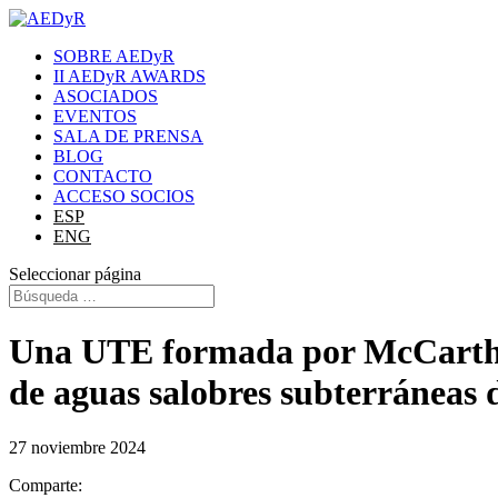
SOBRE AEDyR
II AEDyR AWARDS
ASOCIADOS
EVENTOS
SALA DE PRENSA
BLOG
CONTACTO
ACCESO SOCIOS
ESP
ENG
Seleccionar página
Una UTE formada por McCarthy y
de aguas salobres subterráneas d
27 noviembre 2024
Comparte: