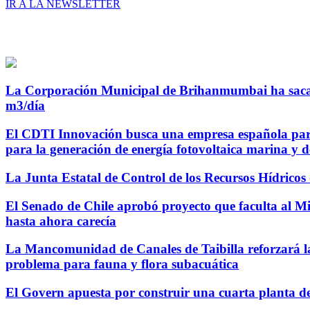
IR A LA NEWSLETTER
La Corporación Municipal de Brihanmumbai ha sacado
m3/día
El CDTI Innovación busca una empresa española para c
para la generación de energía fotovoltaica marina y d
La Junta Estatal de Control de los Recursos Hídricos 
El Senado de Chile aprobó proyecto que faculta al Min
hasta ahora carecía
La Mancomunidad de Canales de Taibilla reforzará la 
problema para fauna y flora subacuática
El Govern apuesta por construir una cuarta planta de