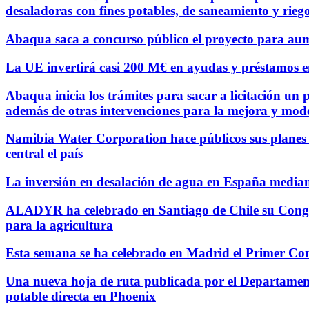
desaladoras con fines potables, de saneamiento y rieg
Abaqua saca a concurso público el proyecto para aum
La UE invertirá casi 200 M€ en ayudas y préstamos e
Abaqua inicia los trámites para sacar a licitación un
además de otras intervenciones para la mejora y mode
Namibia Water Corporation hace públicos sus planes p
central el país
La inversión en desalación de agua en España mediante
ALADYR ha celebrado en Santiago de Chile su Congreso
para la agricultura
Esta semana se ha celebrado en Madrid el Primer Co
Una nueva hoja de ruta publicada por el Departament
potable directa en Phoenix