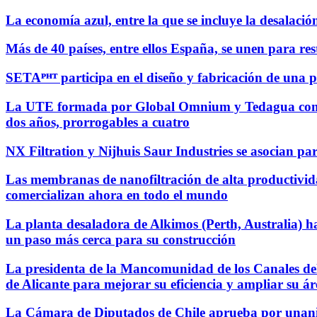
La economía azul, entre la que se incluye la desalaci
Más de 40 países, entre ellos España, se unen para re
SETAᴾᴴᵀ participa en el diseño y fabricación de una 
La UTE formada por Global Omnium y Tedagua comienz
dos años, prorrogables a cuatro
NX Filtration y Nijhuis Saur Industries se asocian par
Las membranas de nanofiltración de alta productivid
comercializan ahora en todo el mundo
La planta desaladora de Alkimos (Perth, Australia) ha
un paso más cerca para su construcción
La presidenta de la Mancomunidad de los Canales del 
de Alicante para mejorar su eficiencia y ampliar su ár
La Cámara de Diputados de Chile aprueba por unanimi