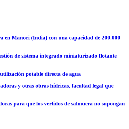
ra en Manori (India) con una capacidad de 200.000
stión de sistema integrado miniaturizado flotante
utilización potable directa de agua
doras y otras obras hídricas, facultad legal que
adoras para que los vertidos de salmuera no supongan