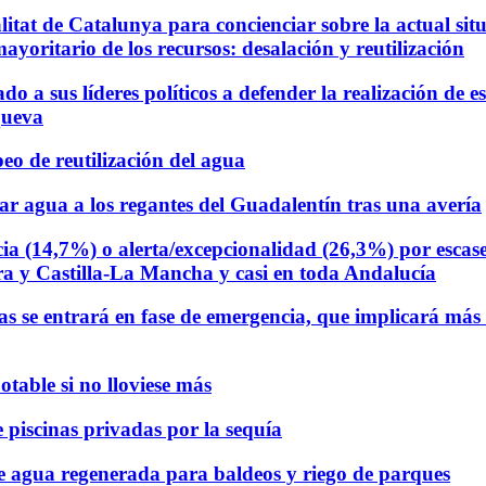
litat de Catalunya para concienciar sobre la actual si
mayoritario de los recursos: desalación y reutilización
do a sus líderes políticos a defender la realización de
queva
eo de reutilización del agua
ar agua a los regantes del Guadalentín tras una avería
ia (14,7%) o alerta/excepcionalidad (26,3%) por escase
ra y Castilla-La Mancha y casi en toda Andalucía
s se entrará en fase de emergencia, que implicará más 
table si no lloviese más
e piscinas privadas por la sequía
de agua regenerada para baldeos y riego de parques