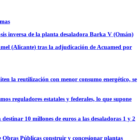
emas
osis inversa de la planta desaladora Barka V (Omán)
l (Alicante) tras la adjudicación de Acuamed por
n la reutilización con menor consumo energético, se
os reguladores estatales y federales, lo que supone
destinar 10 millones de euros a las desaladoras 1 y 2
 Obras Públicas construir y concesionar plantas