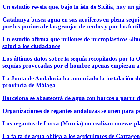
Un estudio revela que, bajo la isla de Sicilia, hay un
Catalunya busca agua en sus acuíferos en plena sequí
por los purines de las granjas de cerdos y por los ferti
Un estudio afirma que millones de microplásticos «ll
salud a los ciudadanos
Los últimos datos sobre la sequía recopilados por la 
sequías provocadas por el hombre apenas empiezan a
La Junta de Andalucía ha anunciado la instalación de 
provincia de Málaga
Barcelona se abastecerá de agua con barcos a partir d
Organizaciones de regantes andaluzas se unen para pedi
Los regantes de Lorca (Murcia) no realizan nuevas pl
La falta de agua obliga a los agricultores de Cartagen