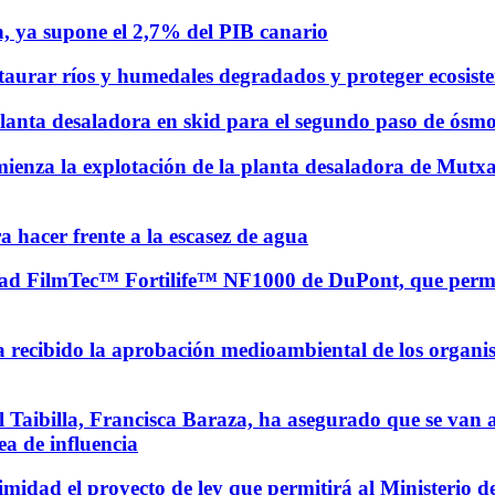
ón, ya supone el 2,7% del PIB canario
staurar ríos y humedales degradados y proteger ecosist
planta desaladora en skid para el segundo paso de ósm
a la explotación de la planta desaladora de Mutxame
a hacer frente a la escasez de agua
ad FilmTec™ Fortilife™ NF1000 de DuPont, que permite
 recibido la aprobación medioambiental de los organism
Taibilla, Francisca Baraza, ha asegurado que se van a 
ea de influencia
dad el proyecto de ley que permitirá al Ministerio de