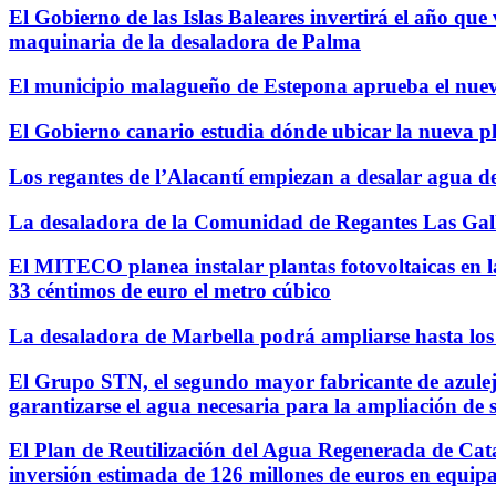
El Gobierno de las Islas Baleares invertirá el año que 
maquinaria de la desaladora de Palma
El municipio malagueño de Estepona aprueba el nuevo
El Gobierno canario estudia dónde ubicar la nueva p
Los regantes de l’Alacantí empiezan a desalar agua de
La desaladora de la Comunidad de Regantes Las Galleta
El MITECO planea instalar plantas fotovoltaicas en la
33 céntimos de euro el metro cúbico
La desaladora de Marbella podrá ampliarse hasta los
El Grupo STN, el segundo mayor fabricante de azulej
garantizarse el agua necesaria para la ampliación de s
El Plan de Reutilización del Agua Regenerada de Ca
inversión estimada de 126 millones de euros en equip