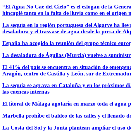
“El Agua No Cae del Cielo” es el eslogan de la Genera
hincapié tanto en la falta de lluvia como en el origen 
La sequía en la región portuguesa del Algarve ha lleva
desaladora y el trasvase de agua desde la presa de Al
España ha acogido la reunión del grupo técnico europ
La desaladora de Águilas (Murcia) vuelve a suministr
El 41% del país se encuentra en situación de emergenc
Aragón, centro de Castilla y León, sur de Extremadu
La sequía se agrava en Cataluña y en los próximos día
las cuencas internas
El litoral de Málaga agotaría en marzo toda el agua po
Marbella prohíbe el baldeo de las calles y el llenado d
La Costa del Sol y la Junta plantean ampliar el uso 