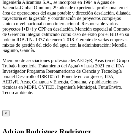
Ingeniería Alicantina S.A., se incorpora en 1994 a Aguas de
Valencia-Global Omnium, 29 años de experiencia profesional en el
área de operaciones del agua potable y dirección desalación, dilatada
trayectoria en la gestión y coordinación de proyectos complejos
tanto a nivel nacional como internacional. Responsable varios
proyectos I+D+i y CPP en desalación. Mención especial al Contrato
de Gerencia Integral calificado como caso de éxito por el BID en su
boletín IDB-TN- 1337 de enero 2.018. Gerente de varias empresas
mixtas de gestión del ciclo del agua con la administración: Morella,
Sagunto, Gandía.
Miembro de asociaciones profesionales AEDyR, Aeas (en el Grupo
Trabajo Ingeniería Tratamiento del Agua) y hasta 2021 en el IDA.
Investigador Programa Iberoamericano de Ciencia y Tecnología
para el Desarrollo 318RT0551. Ponente en congresos, IDA,
AEDyR, Aeas, Canagua y Energía, Conama, y publicaciones
técnicas en MDPI, CYTED, Ingeniería Municipal, FuturEnviro,
Tecno ambiente.
×
Adrian Rodriguez Rodriguez