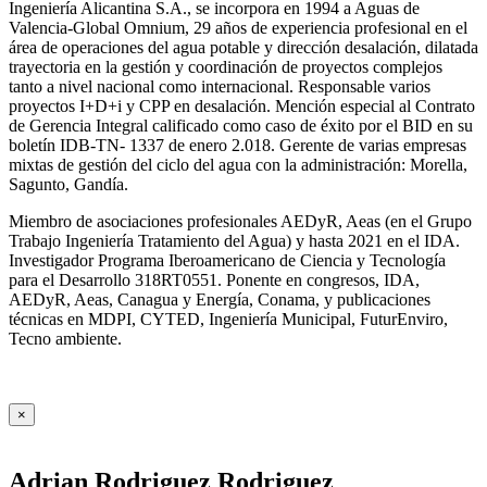
Ingeniería Alicantina S.A., se incorpora en 1994 a Aguas de
Valencia-Global Omnium, 29 años de experiencia profesional en el
área de operaciones del agua potable y dirección desalación, dilatada
trayectoria en la gestión y coordinación de proyectos complejos
tanto a nivel nacional como internacional. Responsable varios
proyectos I+D+i y CPP en desalación. Mención especial al Contrato
de Gerencia Integral calificado como caso de éxito por el BID en su
boletín IDB-TN- 1337 de enero 2.018. Gerente de varias empresas
mixtas de gestión del ciclo del agua con la administración: Morella,
Sagunto, Gandía.
Miembro de asociaciones profesionales AEDyR, Aeas (en el Grupo
Trabajo Ingeniería Tratamiento del Agua) y hasta 2021 en el IDA.
Investigador Programa Iberoamericano de Ciencia y Tecnología
para el Desarrollo 318RT0551. Ponente en congresos, IDA,
AEDyR, Aeas, Canagua y Energía, Conama, y publicaciones
técnicas en MDPI, CYTED, Ingeniería Municipal, FuturEnviro,
Tecno ambiente.
×
Adrian Rodriguez Rodriguez