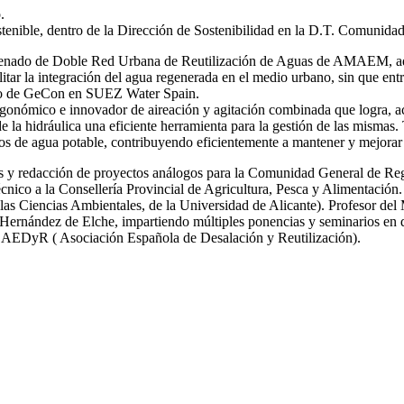
.
stenible, dentro de la Dirección de Sostenibilidad en la D.T. Comunida
 ordenado de Doble Red Urbana de Reutilización de Aguas de AMAEM, ad
itar la integración del agua regenerada en el medio urbano, sin que ent
ro de GeCon en SUEZ Water Spain.
gonómico e innovador de aireación y agitación combinada que logra, ac
de la hidráulica una eficiente herramienta para la gestión de las mi
s de agua potable, contribuyendo eficientemente a mantener y mejorar 
icas y redacción de proyectos análogos para la Comunidad General de R
nico a la Consellería Provincial de Agricultura, Pesca y Alimentación.
las Ciencias Ambientales, de la Universidad de Alicante). Profesor del
ernández de Elche, impartiendo múltiples ponencias y seminarios en dif
y AEDyR ( Asociación Española de Desalación y Reutilización).