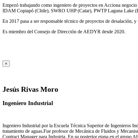
Empezó trabajando como ingeniero de proyectos en Acciona negocio A
IDAM Copiapó (Chile), SWRO UHP (Catar), PWTP Laguna Lake (F
En 2017 pasa a ser responsable técnico de proyectos de desalación, y e
Es miembro del Consejo de Dirección de AEDYR desde 2020.
×
Jesús Rivas Moro
Ingeniero Industrial
Ingeniero Industrial por la Escuela Técnica Superior de Ingenieros 
tratamiento de aguas.Fue profesor de Mecánica de Fluidos y Mecanis
Contract Manager para Industria. En su posterior etapa en el grupo A