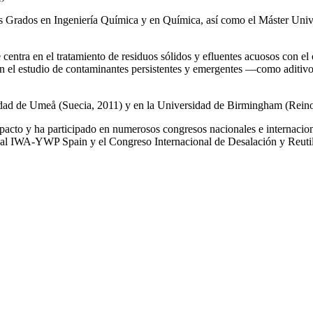
los Grados en Ingeniería Química y en Química, así como el Máster Univ
e centra en el tratamiento de residuos sólidos y efluentes acuosos con el
a en el estudio de contaminantes persistentes y emergentes —como aditiv
rsidad de Umeå (Suecia, 2011) y en la Universidad de Birmingham (Rei
impacto y ha participado en numerosos congresos nacionales e internaci
l IWA‑YWP Spain y el Congreso Internacional de Desalación y Reutil