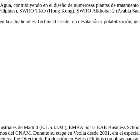
gua, contribuyendo en el diseño de numerosas plantas de tratamiento 
ilipinas), SWRO TKO (Hong Kong), SWRO Alkhobar 2 (Arabia Saud
n la actualidad es Technical Leader en desalación y potabilización, ger
Industriales de Madrid (E.T.S.I.I.M.), EMBA por la EAE Business School
mos del CNAM. Durante su etapa en Veolia desde 2001, era el especial
bengoa fue Director de Producción en Befesa Fluidos con obras para ag