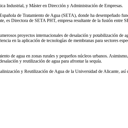
ca Industrial, y Máster en Dirección y Administración de Empresas.
ad Española de Tratamiento de Agua (SETA), donde ha desempeñado func
mente, es Directora de SETA PHT, empresa resultante de la fusión e
 numerosos
proyectos internacionales de desalación y potabilización de a
iencia en la aplicación de tecnologías de
membranas para sectores espec
amiento de agua
en zonas rurales y pequeños núcleos urbanos. Asimismo,
desalación y reutilización de agua para afrontar la sequía.
salinización y
Reutilización de Agua de la Universidad de Alicante, así