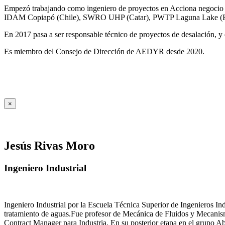
Empezó trabajando como ingeniero de proyectos en Acciona negocio A
IDAM Copiapó (Chile), SWRO UHP (Catar), PWTP Laguna Lake (F
En 2017 pasa a ser responsable técnico de proyectos de desalación, y e
Es miembro del Consejo de Dirección de AEDYR desde 2020.
×
Jesús Rivas Moro
Ingeniero Industrial
Ingeniero Industrial por la Escuela Técnica Superior de Ingenieros 
tratamiento de aguas.Fue profesor de Mecánica de Fluidos y Mecanis
Contract Manager para Industria. En su posterior etapa en el grupo A