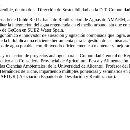
.
stenible, dentro de la Dirección de Sostenibilidad en la D.T. Comunida
 ordenado de Doble Red Urbana de Reutilización de Aguas de AMAEM, ad
itar la integración del agua regenerada en el medio urbano, sin que ent
ro de GeCon en SUEZ Water Spain.
gonómico e innovador de aireación y agitación combinada que logra, ac
de la hidráulica una eficiente herramienta para la gestión de las mi
s de agua potable, contribuyendo eficientemente a mantener y mejorar 
icas y redacción de proyectos análogos para la Comunidad General de R
nico a la Consellería Provincial de Agricultura, Pesca y Alimentación.
las Ciencias Ambientales, de la Universidad de Alicante). Profesor del
ernández de Elche, impartiendo múltiples ponencias y seminarios en dif
y AEDyR ( Asociación Española de Desalación y Reutilización).