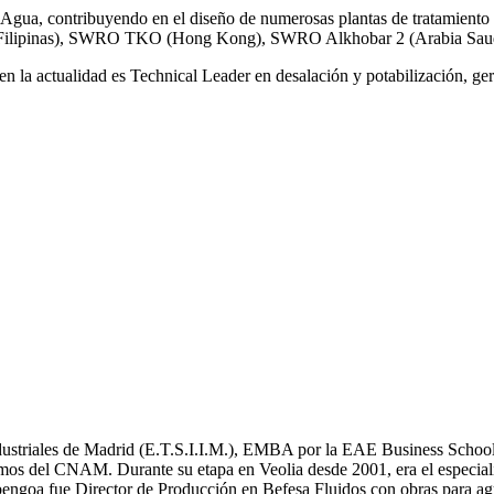
gua, contribuyendo en el diseño de numerosas plantas de tratamiento 
ilipinas), SWRO TKO (Hong Kong), SWRO Alkhobar 2 (Arabia Saud
n la actualidad es Technical Leader en desalación y potabilización, ger
Industriales de Madrid (E.T.S.I.I.M.), EMBA por la EAE Business School
mos del CNAM. Durante su etapa en Veolia desde 2001, era el especial
bengoa fue Director de Producción en Befesa Fluidos con obras para ag