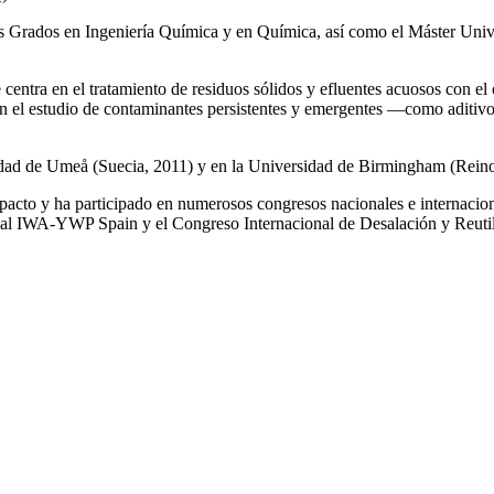
los Grados en Ingeniería Química y en Química, así como el Máster Univ
e centra en el tratamiento de residuos sólidos y efluentes acuosos con el
a en el estudio de contaminantes persistentes y emergentes —como aditiv
rsidad de Umeå (Suecia, 2011) y en la Universidad de Birmingham (Rei
impacto y ha participado en numerosos congresos nacionales e internaci
l IWA‑YWP Spain y el Congreso Internacional de Desalación y Reutil