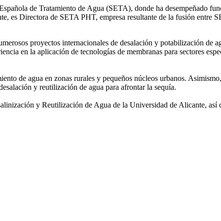
ad Española de Tratamiento de Agua (SETA), donde ha desempeñado func
mente, es Directora de SETA PHT, empresa resultante de la fusión e
 numerosos
proyectos internacionales de desalación y potabilización de a
iencia en la aplicación de tecnologías de
membranas para sectores espec
amiento de agua
en zonas rurales y pequeños núcleos urbanos. Asimismo,
desalación y reutilización de agua para afrontar la sequía.
salinización y
Reutilización de Agua de la Universidad de Alicante, así