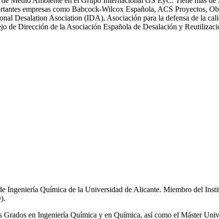
 Medio Ambiente en el Grupo Internacional GS EyC. Tiene más de 25 an
n importantes empresas como Babcock-Wilcox Española, ACS Proyectos,
ional Desalation Asociation (IDA), Asociación para la defensa de la
 de Dirección de la Asociación Española de Desalación y Reutiliza
de Ingeniería Química de la Universidad de Alicante. Miembro del Inst
).
los Grados en Ingeniería Química y en Química, así como el Máster Univ