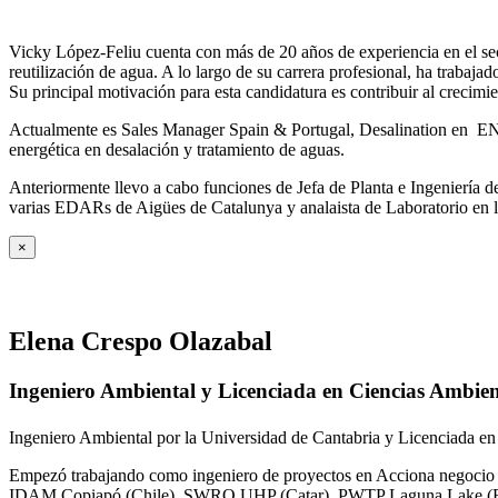
Vicky López-Feliu cuenta con más de 20 años de experiencia en el sect
reutilización de agua. A lo largo de su carrera profesional, ha trabajad
Su principal motivación para esta candidatura es contribuir al crecim
Actualmente es Sales Manager Spain & Portugal, Desalination en ENE
energética en desalación y tratamiento de aguas.
Anteriormente llevo a cabo funciones de Jefa de Planta e Ingeniería
varias EDARs de Aigües de Catalunya y analaista de Laboratorio en 
×
Elena Crespo Olazabal
Ingeniero Ambiental y Licenciada en Ciencias Ambien
Ingeniero Ambiental por la Universidad de Cantabria y Licenciada en
Empezó trabajando como ingeniero de proyectos en Acciona negocio A
IDAM Copiapó (Chile), SWRO UHP (Catar), PWTP Laguna Lake (F