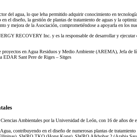
or del agua, lo que leha permitido adquirir conocimiento en tecnologías
o en el diseño, la gestión de plantas de tratamiento de aguas y la optimiz
iento y mejora de la Asociación, comprometiéndose a apoyarla en los nue
RGY RECOVERY Inc. y es la responsable de desarrollar y ejecutar est
 de proyectos en Agua Residuos y Medio Ambiente (AREMA), Jefa de lín
la EDAR Sant Pere de Riges – Sitges
tales
 Ciencias Ambientales por la Universidad de León, con 16 de años de e
gua, contribuyendo en el diseño de numerosas plantas de tratamiento 
ilipinas), SWRO TKO (Hong Kong), SWRO Alkhobar 2 (Arabia Saud