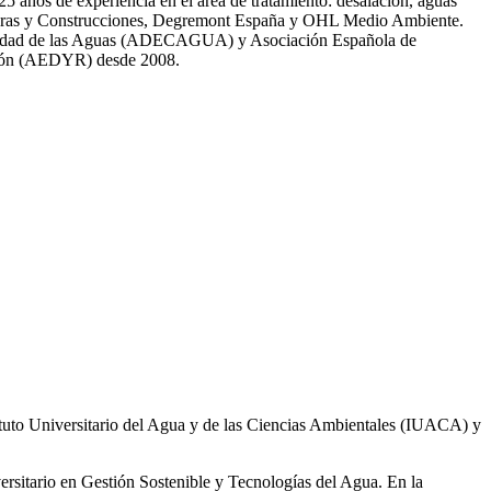
̃os de experiencia en el área de tratamiento: desalación, aguas
 Obras y Construcciones, Degremont España y OHL Medio Ambiente.
 calidad de las Aguas (ADECAGUA) y Asociación Española de
ción (AEDYR) desde 2008.
ituto Universitario del Agua y de las Ciencias Ambientales (IUACA) y
ersitario en Gestión Sostenible y Tecnologías del Agua. En la