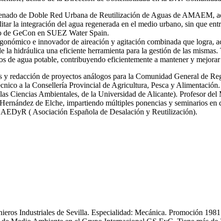
 ordenado de Doble Red Urbana de Reutilización de Aguas de AMAEM, ad
itar la integración del agua regenerada en el medio urbano, sin que ent
ro de GeCon en SUEZ Water Spain.
gonómico e innovador de aireación y agitación combinada que logra, ac
de la hidráulica una eficiente herramienta para la gestión de las mi
s de agua potable, contribuyendo eficientemente a mantener y mejorar 
icas y redacción de proyectos análogos para la Comunidad General de R
nico a la Consellería Provincial de Agricultura, Pesca y Alimentación.
las Ciencias Ambientales, de la Universidad de Alicante). Profesor del
ernández de Elche, impartiendo múltiples ponencias y seminarios en dif
y AEDyR ( Asociación Española de Desalación y Reutilización).
enieros Industriales de Sevilla. Especialidad: Mecánica. Promoción 19