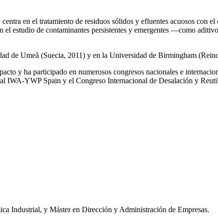
e centra en el tratamiento de residuos sólidos y efluentes acuosos con el
a en el estudio de contaminantes persistentes y emergentes —como aditiv
rsidad de Umeå (Suecia, 2011) y en la Universidad de Birmingham (Rei
impacto y ha participado en numerosos congresos nacionales e internaci
l IWA‑YWP Spain y el Congreso Internacional de Desalación y Reutil
ca Industrial, y Máster en Dirección y Administración de Empresas.