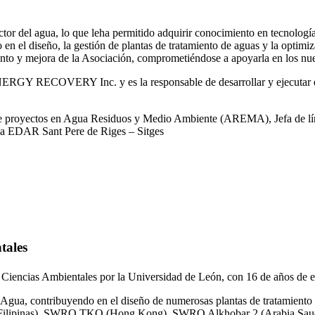
or del agua, lo que leha permitido adquirir conocimiento en tecnologías
o en el diseño, la gestión de plantas de tratamiento de aguas y la optimiz
iento y mejora de la Asociación, comprometiéndose a apoyarla en los nue
RGY RECOVERY Inc. y es la responsable de desarrollar y ejecutar est
 de proyectos en Agua Residuos y Medio Ambiente (AREMA), Jefa de lín
la EDAR Sant Pere de Riges – Sitges
tales
 Ciencias Ambientales por la Universidad de León, con 16 de años de e
gua, contribuyendo en el diseño de numerosas plantas de tratamiento 
ilipinas), SWRO TKO (Hong Kong), SWRO Alkhobar 2 (Arabia Saud