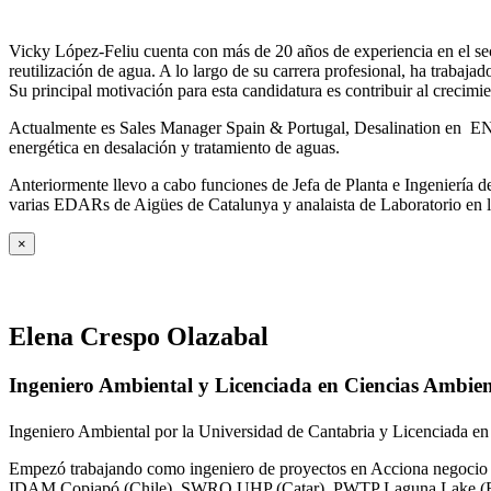
Vicky López-Feliu cuenta con más de 20 años de experiencia en el sect
reutilización de agua. A lo largo de su carrera profesional, ha trabajad
Su principal motivación para esta candidatura es contribuir al crecim
Actualmente es Sales Manager Spain & Portugal, Desalination en ENE
energética en desalación y tratamiento de aguas.
Anteriormente llevo a cabo funciones de Jefa de Planta e Ingeniería
varias EDARs de Aigües de Catalunya y analaista de Laboratorio en 
×
Elena Crespo Olazabal
Ingeniero Ambiental y Licenciada en Ciencias Ambien
Ingeniero Ambiental por la Universidad de Cantabria y Licenciada en
Empezó trabajando como ingeniero de proyectos en Acciona negocio A
IDAM Copiapó (Chile), SWRO UHP (Catar), PWTP Laguna Lake (F