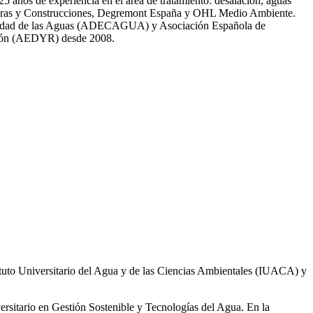
̃os de experiencia en el área de tratamiento: desalación, aguas
 Obras y Construcciones, Degremont España y OHL Medio Ambiente.
 calidad de las Aguas (ADECAGUA) y Asociación Española de
ción (AEDYR) desde 2008.
ituto Universitario del Agua y de las Ciencias Ambientales (IUACA) y
ersitario en Gestión Sostenible y Tecnologías del Agua. En la