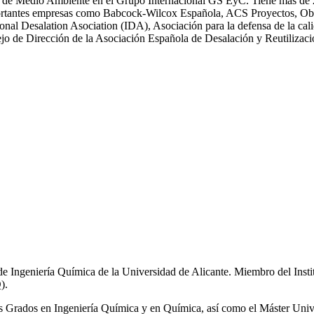
 Medio Ambiente en el Grupo Internacional GS EyC. Tiene más de 25 an
n importantes empresas como Babcock-Wilcox Española, ACS Proyectos,
ional Desalation Asociation (IDA), Asociación para la defensa de la
 de Dirección de la Asociación Española de Desalación y Reutiliza
de Ingeniería Química de la Universidad de Alicante. Miembro del Inst
).
los Grados en Ingeniería Química y en Química, así como el Máster Univ