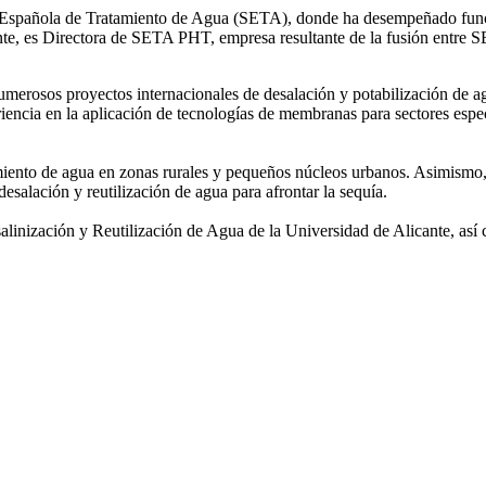
ad Española de Tratamiento de Agua (SETA), donde ha desempeñado func
mente, es Directora de SETA PHT, empresa resultante de la fusión e
 numerosos
proyectos internacionales de desalación y potabilización de a
iencia en la aplicación de tecnologías de
membranas para sectores espec
amiento de agua
en zonas rurales y pequeños núcleos urbanos. Asimismo,
desalación y reutilización de agua para afrontar la sequía.
salinización y
Reutilización de Agua de la Universidad de Alicante, así