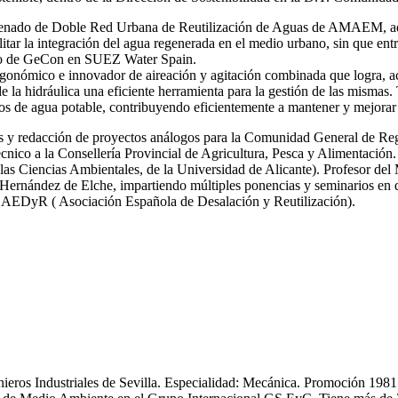
 ordenado de Doble Red Urbana de Reutilización de Aguas de AMAEM, ad
itar la integración del agua regenerada en el medio urbano, sin que ent
ro de GeCon en SUEZ Water Spain.
gonómico e innovador de aireación y agitación combinada que logra, ac
de la hidráulica una eficiente herramienta para la gestión de las mi
s de agua potable, contribuyendo eficientemente a mantener y mejorar 
icas y redacción de proyectos análogos para la Comunidad General de R
nico a la Consellería Provincial de Agricultura, Pesca y Alimentación.
las Ciencias Ambientales, de la Universidad de Alicante). Profesor del
ernández de Elche, impartiendo múltiples ponencias y seminarios en dif
y AEDyR ( Asociación Española de Desalación y Reutilización).
enieros Industriales de Sevilla. Especialidad: Mecánica. Promoción 19