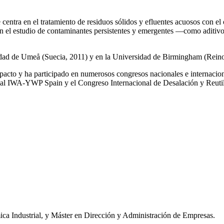
e centra en el tratamiento de residuos sólidos y efluentes acuosos con el
a en el estudio de contaminantes persistentes y emergentes —como aditiv
rsidad de Umeå (Suecia, 2011) y en la Universidad de Birmingham (Rei
impacto y ha participado en numerosos congresos nacionales e internaci
l IWA‑YWP Spain y el Congreso Internacional de Desalación y Reutil
ca Industrial, y Máster en Dirección y Administración de Empresas.