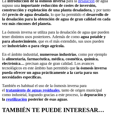
La
introducción de la ósmosis inversa
para la
desalación
de agua
supuso una
importante reducción de costes de inversión,
construcción y explotación de una planta desaladora,
y por tanto
del
precio de agua desalada
, lo que ha permitido el
desarrollo de
la desalación para la obtención de agua de gran calidad en cada
vez más rincones del planeta.
La ósmosis inversa se utiliza para la desalación de agua que pueden
tener distintos usos posteriores. Además de como
agua potable y
para abastecimiento
, que es el más extendido, sus usos pueden
ser
industriales o para riego agrícola.
En el ámbito industrial,
numerosas industrias
, como por ejemplo
la
alimentaria, farmacéutica, médica, cosmética, química,
electrónica…
precisan agua de gran calidad. Los avances
tecnológicos en este ámbito han permitido que
la ósmosis inversa
pueda ofrecer un agua prácticamente a la carta para sus
necesidades específicas.
También es habitual el uso de la ósmosis inversa para
el
tratamiento de aguas residuales
, tanto de origen municipal
como industrial, logrando gracias a este proceso, la
depuración y
la
reutilización
posterior de esas aguas
.
TAMBIÉN TE PUEDE INTERESAR…