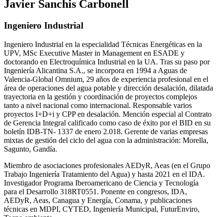
Javier Sanchis Carbonell
Ingeniero Industrial
Ingeniero Industrial en la especialidad Técnicas Energéticas en la
UPV, MSc Executive Master in Management en ESADE y
doctorando en Electroquímica Industrial en la UA. Tras su paso por
Ingeniería Alicantina S.A., se incorpora en 1994 a Aguas de
Valencia-Global Omnium, 29 años de experiencia profesional en el
área de operaciones del agua potable y dirección desalación, dilatada
trayectoria en la gestión y coordinación de proyectos complejos
tanto a nivel nacional como internacional. Responsable varios
proyectos I+D+i y CPP en desalación. Mención especial al Contrato
de Gerencia Integral calificado como caso de éxito por el BID en su
boletín IDB-TN- 1337 de enero 2.018. Gerente de varias empresas
mixtas de gestión del ciclo del agua con la administración: Morella,
Sagunto, Gandía.
Miembro de asociaciones profesionales AEDyR, Aeas (en el Grupo
Trabajo Ingeniería Tratamiento del Agua) y hasta 2021 en el IDA.
Investigador Programa Iberoamericano de Ciencia y Tecnología
para el Desarrollo 318RT0551. Ponente en congresos, IDA,
AEDyR, Aeas, Canagua y Energía, Conama, y publicaciones
técnicas en MDPI, CYTED, Ingeniería Municipal, FuturEnviro,