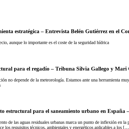
ienta estratégica – Entrevista Belén Gutiérrez en el C
recio, aunque lo importante es el coste de la seguridad hídrica
ructural para el regadío – Tribuna Silvia Gallego y M
salación no depende de la meteorología. Estamos ante una herramienta mu
a
eto estructural para el saneamiento urbano en España 
nto de las aguas residuales urbanas marca un punto de inflexión en la p
e los requisitos técnicos, ambientales y energéticos aplicables a los […