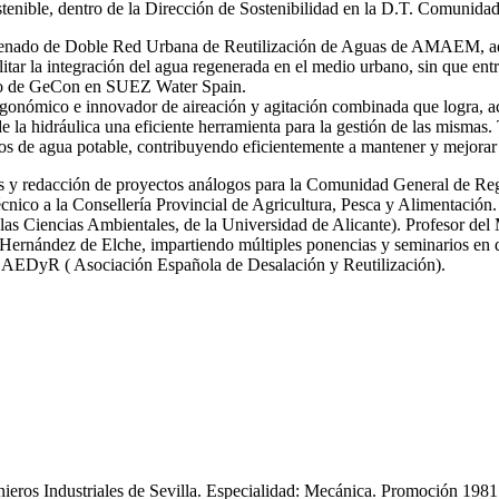
stenible, dentro de la Dirección de Sostenibilidad en la D.T. Comunida
 ordenado de Doble Red Urbana de Reutilización de Aguas de AMAEM, ad
itar la integración del agua regenerada en el medio urbano, sin que ent
ro de GeCon en SUEZ Water Spain.
gonómico e innovador de aireación y agitación combinada que logra, ac
de la hidráulica una eficiente herramienta para la gestión de las mi
s de agua potable, contribuyendo eficientemente a mantener y mejorar 
icas y redacción de proyectos análogos para la Comunidad General de R
nico a la Consellería Provincial de Agricultura, Pesca y Alimentación.
las Ciencias Ambientales, de la Universidad de Alicante). Profesor del
ernández de Elche, impartiendo múltiples ponencias y seminarios en dif
y AEDyR ( Asociación Española de Desalación y Reutilización).
enieros Industriales de Sevilla. Especialidad: Mecánica. Promoción 19