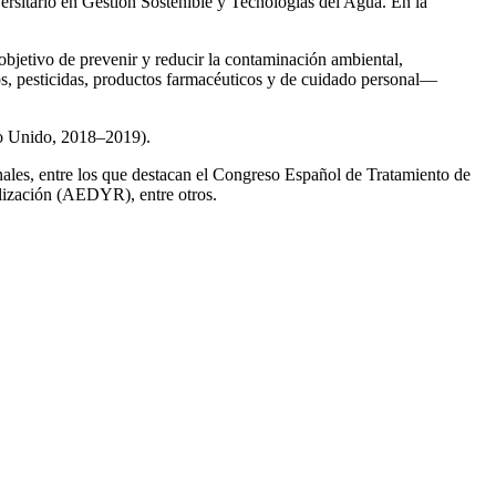
ersitario en Gestión Sostenible y Tecnologías del Agua. En la
 objetivo de prevenir y reducir la contaminación ambiental,
os, pesticidas, productos farmacéuticos y de cuidado personal—
no Unido, 2018–2019).
onales, entre los que destacan el Congreso Español de Tratamiento de
ización (AEDYR), entre otros.