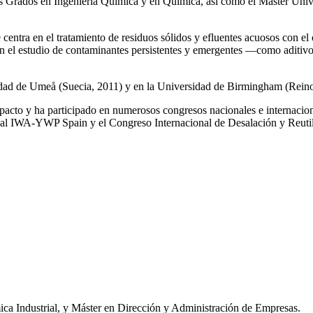
los Grados en Ingeniería Química y en Química, así como el Máster Univ
e centra en el tratamiento de residuos sólidos y efluentes acuosos con el
a en el estudio de contaminantes persistentes y emergentes —como aditiv
rsidad de Umeå (Suecia, 2011) y en la Universidad de Birmingham (Rei
impacto y ha participado en numerosos congresos nacionales e internaci
l IWA‑YWP Spain y el Congreso Internacional de Desalación y Reutil
ca Industrial, y Máster en Dirección y Administración de Empresas.