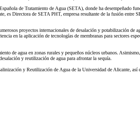
ad Española de Tratamiento de Agua (SETA), donde ha desempeñado func
mente, es Directora de SETA PHT, empresa resultante de la fusión e
 numerosos
proyectos internacionales de desalación y potabilización de a
iencia en la aplicación de tecnologías de
membranas para sectores espec
amiento de agua
en zonas rurales y pequeños núcleos urbanos. Asimismo,
desalación y reutilización de agua para afrontar la sequía.
salinización y
Reutilización de Agua de la Universidad de Alicante, así