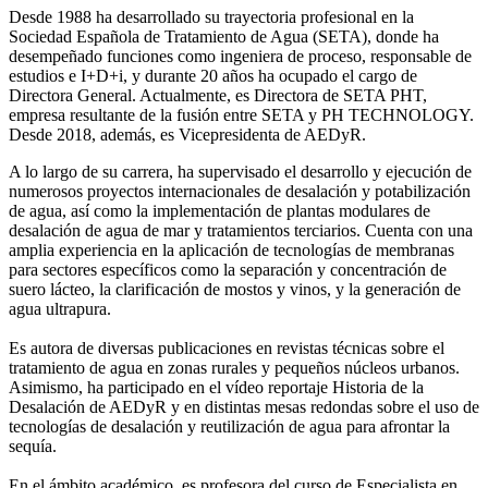
Desde 1988 ha desarrollado su trayectoria profesional en la
Sociedad Española de Tratamiento de Agua (SETA), donde ha
desempeñado funciones como ingeniera de proceso, responsable de
estudios e I+D+i, y durante 20 años ha ocupado el cargo de
Directora General. Actualmente, es Directora de SETA PHT,
empresa resultante de la fusión entre SETA y PH TECHNOLOGY.
Desde 2018, además, es Vicepresidenta de AEDyR.
A lo largo de su carrera, ha supervisado el desarrollo y ejecución de
numerosos
proyectos internacionales de desalación y potabilización
de agua, así como la
implementación de plantas modulares de
desalación de agua de mar y tratamientos
terciarios. Cuenta con una
amplia experiencia en la aplicación de tecnologías de
membranas
para sectores específicos como la separación y concentración de
suero
lácteo, la clarificación de mostos y vinos, y la generación de
agua ultrapura.
Es autora de diversas publicaciones en revistas técnicas sobre el
tratamiento de agua
en zonas rurales y pequeños núcleos urbanos.
Asimismo, ha participado en el vídeo
reportaje Historia de la
Desalación de AEDyR y en distintas mesas redondas sobre el
uso de
tecnologías de desalación y reutilización de agua para afrontar la
sequía.
En el ámbito académico, es profesora del curso de Especialista en