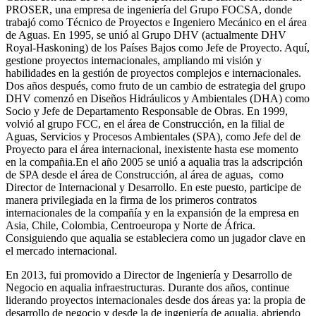
PROSER, una empresa de ingeniería del Grupo FOCSA, donde
trabajó como Técnico de Proyectos e Ingeniero Mecánico en el área
de Aguas. En 1995, se unió al Grupo DHV (actualmente DHV
Royal-Haskoning) de los Países Bajos como Jefe de Proyecto. Aquí,
gestione proyectos internacionales, ampliando mi visión y
habilidades en la gestión de proyectos complejos e internacionales.
Dos años después, como fruto de un cambio de estrategia del grupo
DHV comenzó en Diseños Hidráulicos y Ambientales (DHA) como
Socio y Jefe de Departamento Responsable de Obras. En 1999,
volvió al grupo FCC, en el área de Construcción, en la filial de
Aguas, Servicios y Procesos Ambientales (SPA), como Jefe del de
Proyecto para el área internacional, inexistente hasta ese momento
en la compañia.En el año 2005 se unió a aqualia tras la adscripción
de SPA desde el área de Construcción, al área de aguas, como
Director de Internacional y Desarrollo. En este puesto, participe de
manera privilegiada en la firma de los primeros contratos
internacionales de la compañía y en la expansión de la empresa en
Asia, Chile, Colombia, Centroeuropa y Norte de África.
Consiguiendo que aqualia se estableciera como un jugador clave en
el mercado internacional.
En 2013, fui promovido a Director de Ingeniería y Desarrollo de
Negocio en aqualia infraestructuras. Durante dos años, continue
liderando proyectos internacionales desde dos áreas ya: la propia de
desarrollo de negocio y desde la de ingeniería de aqualia, abriendo