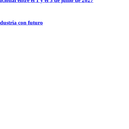
onal entre el 1 y el 3 de junio de 2027
ndustria con futuro