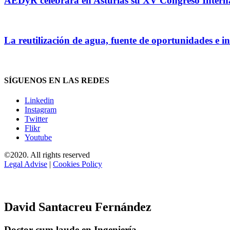
AEDyR celebrará en Asturias su XV Congreso Internaci
La reutilización de agua, fuente de oportunidades e i
SÍGUENOS EN LAS REDES
Linkedin
Instagram
Twitter
Flikr
Youtube
©2020. All rights reserved
Legal Advise
|
Cookies Policy
David Santacreu Fernández
Doctor cum laude en Ingeniería