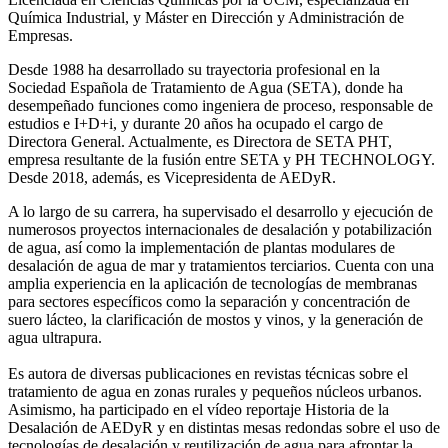
Química Industrial, y Máster en Dirección y Administración de
Empresas.
Desde 1988 ha desarrollado su trayectoria profesional en la
Sociedad Española de Tratamiento de Agua (SETA), donde ha
desempeñado funciones como ingeniera de proceso, responsable de
estudios e I+D+i, y durante 20 años ha ocupado el cargo de
Directora General. Actualmente, es Directora de SETA PHT,
empresa resultante de la fusión entre SETA y PH TECHNOLOGY.
Desde 2018, además, es Vicepresidenta de AEDyR.
A lo largo de su carrera, ha supervisado el desarrollo y ejecución de
numerosos
proyectos internacionales de desalación y potabilización
de agua, así como la
implementación de plantas modulares de
desalación de agua de mar y tratamientos
terciarios. Cuenta con una
amplia experiencia en la aplicación de tecnologías de
membranas
para sectores específicos como la separación y concentración de
suero
lácteo, la clarificación de mostos y vinos, y la generación de
agua ultrapura.
Es autora de diversas publicaciones en revistas técnicas sobre el
tratamiento de agua
en zonas rurales y pequeños núcleos urbanos.
Asimismo, ha participado en el vídeo
reportaje Historia de la
Desalación de AEDyR y en distintas mesas redondas sobre el
uso de
tecnologías de desalación y reutilización de agua para afrontar la