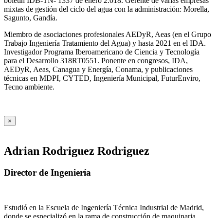
boletín IDB-TN- 1337 de enero 2.018. Gerente de varias empresas
mixtas de gestión del ciclo del agua con la administración: Morella,
Sagunto, Gandía.
Miembro de asociaciones profesionales AEDyR, Aeas (en el Grupo
Trabajo Ingeniería Tratamiento del Agua) y hasta 2021 en el IDA.
Investigador Programa Iberoamericano de Ciencia y Tecnología
para el Desarrollo 318RT0551. Ponente en congresos, IDA,
AEDyR, Aeas, Canagua y Energía, Conama, y publicaciones
técnicas en MDPI, CYTED, Ingeniería Municipal, FuturEnviro,
Tecno ambiente.
×
Adrian Rodriguez Rodriguez
Director de Ingeniería
Estudió en la Escuela de Ingeniería Técnica Industrial de Madrid,
donde se especializó en la rama de construcción de maquinaria,