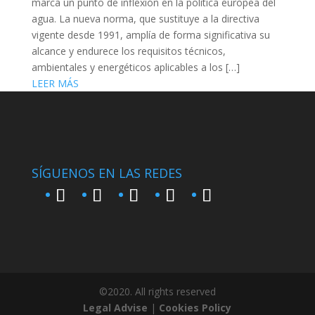
marca un punto de inflexión en la política europea del
agua. La nueva norma, que sustituye a la directiva
vigente desde 1991, amplía de forma significativa su
alcance y endurece los requisitos técnicos,
ambientales y energéticos aplicables a los […]
LEER MÁS
SÍGUENOS EN LAS REDES
©2020. All rights reserved
Legal Advise
|
Cookies Policy