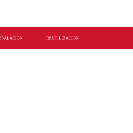
ESALACIÓN
REUTILIZACIÓN