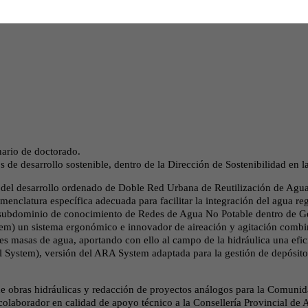
ario de doctorado.
 de desarrollo sostenible, dentro de la Dirección de Sostenibilidad en
 y del desarrollo ordenado de Doble Red Urbana de Reutilización de A
menclatura específica adecuada para facilitar la integración del agua re
el subdominio de conocimiento de Redes de Agua No Potable dentro de
em) un sistema ergonómico e innovador de aireación y agitación combi
s masas de agua, aportando con ello al campo de la hidráulica una efic
ystem), versión del ARA System adaptada para la gestión de depósitos
 de obras hidráulicas y redacción de proyectos análogos para la Comun
olaborador en calidad de apoyo técnico a la Consellería Provincial de A