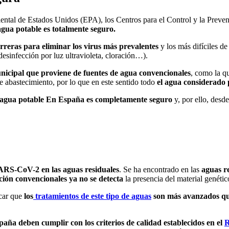
ental de Estados Unidos (EPA), los Centros para el Control y la Prev
ua potable es totalmente seguro.
reras para eliminar los virus más prevalentes
y los más difíciles de
 desinfección por luz ultravioleta, cloración…).
nicipal que proviene de fuentes de agua convencionales
, como la q
de abastecimiento, por lo que en este sentido todo
el agua considerado 
 agua potable En España es completamente seguro
y, por ello, desd
SARS-CoV-2 en las aguas residuales
. Se ha encontrado en las
aguas r
ción convencionales ya no se detecta
la presencia del material genético
car que
los
tratamientos de este tipo de aguas
son más avanzados que
paña deben cumplir con los criterios de calidad establecidos en el
R