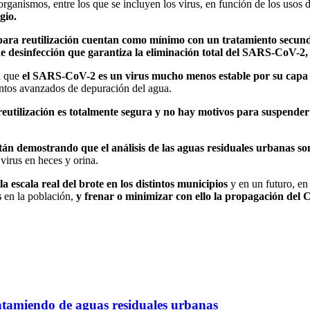
ganismos, entre los que se incluyen los virus, en función de los usos 
gio.
ara reutilización cuentan como mínimo con un tratamiento secundar
e desinfección que garantiza la eliminación total del SARS-CoV-2, 
n que
el SARS-CoV-2 es un virus mucho menos estable por su capa ex
entos avanzados de depuración del agua.
tilización es totalmente segura y no hay motivos para suspender e
están demostrando que el análisis de las aguas residuales urbanas so
virus en heces y orina.
la escala real del brote en los distintos municipios
y en un futuro, en
s
en la población,
y frenar o minimizar con ello la propagación de
atamiendo de aguas residuales urbanas