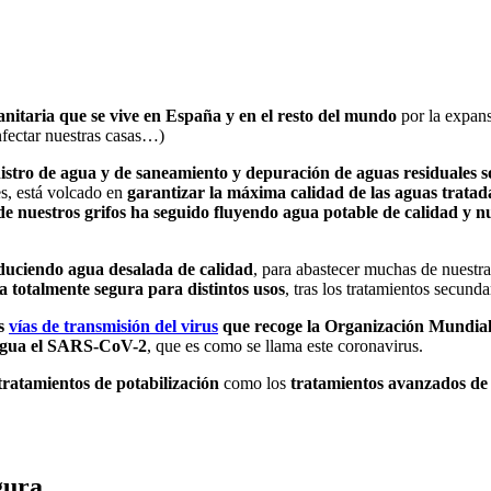
anitaria que se vive en España y en el resto del mundo
por la expan
nfectar nuestras casas…)
nistro de agua y de saneamiento y depuración de aguas residuales s
s, está volcado en
garantizar la máxima calidad de las aguas tratada
de nuestros grifos ha seguido fluyendo agua potable de calidad y n
duciendo agua desalada de calidad
, para abastecer muchas de nuestr
a totalmente segura para distintos usos
, tras los tratamientos secunda
as
vías de transmisión del virus
que recoge la Organización Mundial
 agua el SARS-CoV-2
, que es como se llama este coronavirus.
tratamientos de potabilización
como los
tratamientos avanzados d
gura