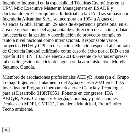
Ingeniero Industrial en la especialidad Técnicas Energéticas en la
UPV, MSc Executive Master in Management en ESADE y
doctorando en Electroquímica Industrial en la UA. Tras su paso por
Ingeniería Alicantina S.A., se incorpora en 1994 a Aguas de
Valencia-Global Omnium, 29 años de experiencia profesional en el
área de operaciones del agua potable y dirección desalación, dilatada
trayectoria en la gestión y coordinación de proyectos complejos
tanto a nivel nacional como internacional. Responsable varios
proyectos I+D+i y CPP en desalación. Mención especial al Contrato
de Gerencia Integral calificado como caso de éxito por el BID en su
boletín IDB-TN- 1337 de enero 2.018. Gerente de varias empresas
mixtas de gestión del ciclo del agua con la administración: Morella,
Sagunto, Gandía.
Miembro de asociaciones profesionales AEDyR, Aeas (en el Grupo
Trabajo Ingeniería Tratamiento del Agua) y hasta 2021 en el IDA.
Investigador Programa Iberoamericano de Ciencia y Tecnología
para el Desarrollo 318RT0551. Ponente en congresos, IDA,
AEDyR, Aeas, Canagua y Energía, Conama, y publicaciones
técnicas en MDPI, CYTED, Ingeniería Municipal, FuturEnviro,
Tecno ambiente.
×