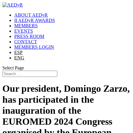
ABOUT AEDyR
II AEDyR AWARDS
MEMBERS
EVENTS
PRESS ROOM
CONTACT
MEMBERS LOGIN
ESP
ENG
Select Page
Our president, Domingo Zarzo,
has participated in the
inauguration of the
EUROMED 2024 Congress
organised by the European