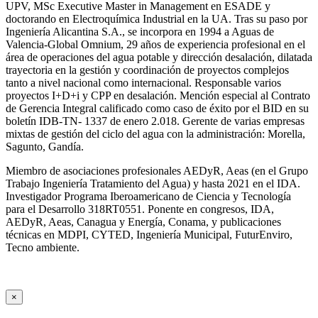
UPV, MSc Executive Master in Management en ESADE y
doctorando en Electroquímica Industrial en la UA. Tras su paso por
Ingeniería Alicantina S.A., se incorpora en 1994 a Aguas de
Valencia-Global Omnium, 29 años de experiencia profesional en el
área de operaciones del agua potable y dirección desalación, dilatada
trayectoria en la gestión y coordinación de proyectos complejos
tanto a nivel nacional como internacional. Responsable varios
proyectos I+D+i y CPP en desalación. Mención especial al Contrato
de Gerencia Integral calificado como caso de éxito por el BID en su
boletín IDB-TN- 1337 de enero 2.018. Gerente de varias empresas
mixtas de gestión del ciclo del agua con la administración: Morella,
Sagunto, Gandía.
Miembro de asociaciones profesionales AEDyR, Aeas (en el Grupo
Trabajo Ingeniería Tratamiento del Agua) y hasta 2021 en el IDA.
Investigador Programa Iberoamericano de Ciencia y Tecnología
para el Desarrollo 318RT0551. Ponente en congresos, IDA,
AEDyR, Aeas, Canagua y Energía, Conama, y publicaciones
técnicas en MDPI, CYTED, Ingeniería Municipal, FuturEnviro,
Tecno ambiente.
×