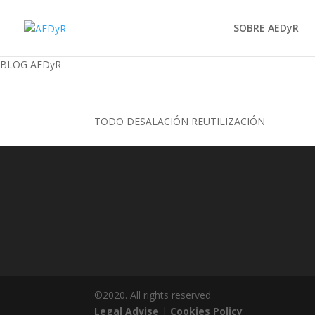
SOBRE AEDyR
BLOG AEDyR
TODO
DESALACIÓN
REUTILIZACIÓN
©2020. All rights reserved
Legal Advise
|
Cookies Policy