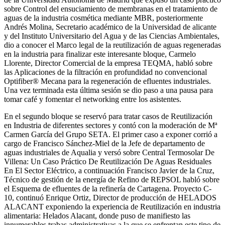
sobre Control del ensuciamiento de membranas en el tratamiento de
aguas de la industria cosmética mediante MBR, posteriormente
Andrés Molina, Secretario académico de la Universidad de alicante
y del Instituto Universitario del Agua y de las Ciencias Ambientales,
dio a conocer el Marco legal de la reutilización de aguas regeneradas
en la industria para finalizar este interesante bloque, Carmelo
Llorente, Director Comercial de la empresa TEQMA, habló sobre
las Aplicaciones de la filtración en profundidad no convencional
Optifiber® Mecana para la regeneración de efluentes industriales.
Una vez terminada esta última sesión se dio paso a una pausa para
tomar café y fomentar el networking entre los asistentes.
En el segundo bloque se reservó para tratar casos de Reutilización
en Industria de diferentes sectores y contó con la moderación de Mª
Carmen García del Grupo SETA. El primer caso a exponer corrió a
cargo de Francisco Sánchez-Miel de la Jefe de departamento de
aguas industriales de Aqualia y versó sobre Central Termosolar De
Villena: Un Caso Práctico De Reutilización De Aguas Residuales
En El Sector Eléctrico, a continuación Francisco Javier de la Cruz,
Técnico de gestión de la energía de Refino de REPSOL habló sobre
el Esquema de efluentes de la refinería de Cartagena. Proyecto C-
10, continuó Enrique Ortiz, Director de producción de HELADOS
ALACANT exponiendo la experiencia de Reutilización en industria
alimentaria: Helados Alacant, donde puso de manifiesto las
innumerables trabas administrativas a la que se enfrentan este tipo de