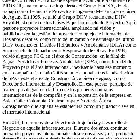
Cuenta con más de 34 años de experiencia. Su carrera comenzó en
PROSER, una empresa de ingeniería del Grupo FOCSA, donde
trabajó como Técnico de Proyectos e Ingeniero Mecánico en el área
de Aguas. En 1995, se unió al Grupo DHV (actualmente DHV
Royal-Haskoning) de los Países Bajos como Jefe de Proyecto. Aquí,
gestione proyectos internacionales, ampliando mi visión y
habilidades en la gestión de proyectos complejos e internacionales.
Dos años después, como fruto de un cambio de estrategia del grupo
DHV comenzó en Diseños Hidráulicos y Ambientales (DHA) como
Socio y Jefe de Departamento Responsable de Obras. En 1999,
volvió al grupo FCC, en el área de Construcción, en la filial de
Aguas, Servicios y Procesos Ambientales (SPA), como Jefe del de
Proyecto para el área internacional, inexistente hasta ese momento
en la compañia.En el año 2005 se unió a aqualia tras la adscripción
de SPA desde el área de Construcción, al área de aguas, como
Director de Internacional y Desarrollo. En este puesto, participe de
manera privilegiada en la firma de los primeros contratos
internacionales de la compañía y en la expansión de la empresa en
Asia, Chile, Colombia, Centroeuropa y Norte de África.
Consiguiendo que aqualia se estableciera como un jugador clave en
el mercado internacional.
En 2013, fui promovido a Director de Ingeniería y Desarrollo de
Negocio en aqualia infraestructuras. Durante dos años, continue
liderando proyectos internacionales desde dos áreas ya: la propia de