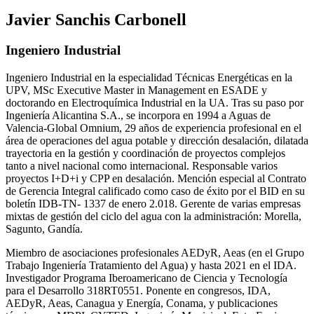
Javier Sanchis Carbonell
Ingeniero Industrial
Ingeniero Industrial en la especialidad Técnicas Energéticas en la
UPV, MSc Executive Master in Management en ESADE y
doctorando en Electroquímica Industrial en la UA. Tras su paso por
Ingeniería Alicantina S.A., se incorpora en 1994 a Aguas de
Valencia-Global Omnium, 29 años de experiencia profesional en el
área de operaciones del agua potable y dirección desalación, dilatada
trayectoria en la gestión y coordinación de proyectos complejos
tanto a nivel nacional como internacional. Responsable varios
proyectos I+D+i y CPP en desalación. Mención especial al Contrato
de Gerencia Integral calificado como caso de éxito por el BID en su
boletín IDB-TN- 1337 de enero 2.018. Gerente de varias empresas
mixtas de gestión del ciclo del agua con la administración: Morella,
Sagunto, Gandía.
Miembro de asociaciones profesionales AEDyR, Aeas (en el Grupo
Trabajo Ingeniería Tratamiento del Agua) y hasta 2021 en el IDA.
Investigador Programa Iberoamericano de Ciencia y Tecnología
para el Desarrollo 318RT0551. Ponente en congresos, IDA,
AEDyR, Aeas, Canagua y Energía, Conama, y publicaciones