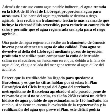
Además de este uso como agua potable indirecta,
el agua tratada
en la ERA de El Prat de Llobregat proporciona agua para
otros usos.
Una parte del agua regenerada se destina a riego
agrícola,
tras recibir un tratamiento terciario más avanzado que
incluye la electrodiálisis reversible, para reducir su contenido de
sales y permitir que el agua regenerada sea apta para el riego
agrícola.
Otra parte del agua regenerada recibe un
tratamiento de ósmosis
inversa para obtener un agua de alta calidad. Esta agua se
devuelve al delta del Llobregat mediante pozos de inyección
profunda y se utiliza para compensar la cuña de intrusión
salina en el acuífero
, un fenómeno en el que, debido a la falta de
agua dulce, el agua salada del mar gana terreno al agua dulce del
acuífero.
Parece que la reutilización ha llegado para quedarse a
Barcelona, y es que las cifras hablan por sí solas:
El
Plan
Estratégico del Ciclo Integral del Agua del territorio
metropolitano de Barcelona aprobado el año pasado, pone de
relevancia que si no se actúa, en el año 2050 existirá un déficit
hídrico de agua potable de aproximadamente 130 hm3/año
. En
cambio, si se tiene en cuenta la evolución de
la regeneración y la
reutilización del agua que prevé el Plan, este déficit podría