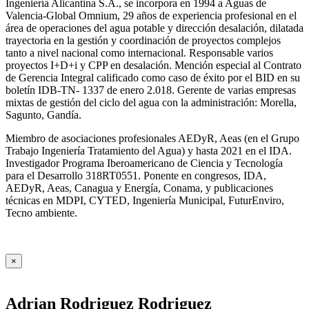
Ingeniería Alicantina S.A., se incorpora en 1994 a Aguas de
Valencia-Global Omnium, 29 años de experiencia profesional en el
área de operaciones del agua potable y dirección desalación, dilatada
trayectoria en la gestión y coordinación de proyectos complejos
tanto a nivel nacional como internacional. Responsable varios
proyectos I+D+i y CPP en desalación. Mención especial al Contrato
de Gerencia Integral calificado como caso de éxito por el BID en su
boletín IDB-TN- 1337 de enero 2.018. Gerente de varias empresas
mixtas de gestión del ciclo del agua con la administración: Morella,
Sagunto, Gandía.
Miembro de asociaciones profesionales AEDyR, Aeas (en el Grupo
Trabajo Ingeniería Tratamiento del Agua) y hasta 2021 en el IDA.
Investigador Programa Iberoamericano de Ciencia y Tecnología
para el Desarrollo 318RT0551. Ponente en congresos, IDA,
AEDyR, Aeas, Canagua y Energía, Conama, y publicaciones
técnicas en MDPI, CYTED, Ingeniería Municipal, FuturEnviro,
Tecno ambiente.
×
Adrian Rodriguez Rodriguez