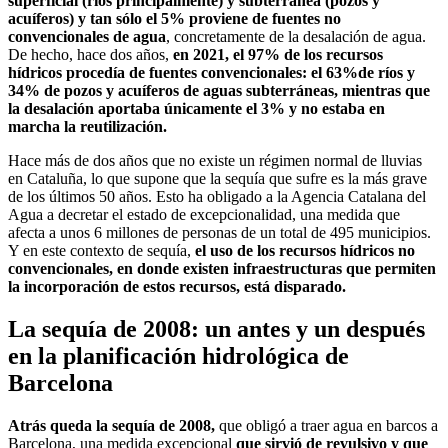
superficial (ríos principalmente) y subterránea (pozos y
acuíferos) y tan sólo el 5% proviene de fuentes no
convencionales de agua
, concretamente de la desalación de agua.
De hecho, hace dos años,
en 2021, el 97% de los recursos
hídricos procedía de fuentes convencionales: el 63%de ríos y
34% de pozos y acuíferos de aguas subterráneas, mientras que
la desalación aportaba únicamente el 3% y no estaba en
marcha la reutilización.
Hace más de dos años que no existe un régimen normal de lluvias
en Cataluña, lo que supone que la sequía que sufre es la más grave
de los últimos 50 años. Esto ha obligado a la Agencia Catalana del
Agua a decretar el estado de excepcionalidad, una medida que
afecta a unos 6 millones de personas de un total de 495 municipios.
Y en este contexto de sequía,
el uso de los recursos hídricos no
convencionales, en donde existen infraestructuras que permiten
la incorporación de estos recursos, está disparado.
La sequía de 2008: un antes y un después
en la planificación hidrológica de
Barcelona
Atrás queda la sequía de 2008,
que obligó a traer agua en barcos a
Barcelona, una medida excepcional
que sirvió de revulsivo y que